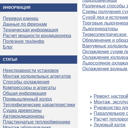
Льдохранилища
Различные способы з
ИНФОРМАЦИЯ
Схемы получения сух
Сухой лед и источник
Перевод единиц
Торговые льдогенер
Данные по фреонам
Льдогенераторы
Техническая информация
Термоэлектрическое
Расчет мощности кондиционера
Обледенение и образ
Полезное тех/инфо
Вакуумные холодильн
Блог
Охлаждение сухим л
Охлаждение холодоак
СТАТЬИ
Льдосоляное охлажд
Охлаждение водным
Неисправности установок
Монтаж холодильных агрегатов
Способы охлаждения
Компрессоры и агрегаты
Общая информация
Ремонт, настро
Промышленный холод
Монтаж, эксплу
Теплофизические характеристики
Руководство дл
Сушка древесины
Параллельное 
Автокондиционеры
Расчет теплово
Пластинчатые теплообменники
Ледовый каток
Монтаж оборудования