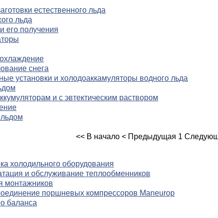
аготовки естественного льда
ого льда
и его получения
аторы
 охлаждение
ование снега
ые установки и холодоаккамуляторы водного льда
ьдом
кумуляторам и с эвтектическим раствором
ение
 льдом
<< В начало
< Предыдущая
1
Следующ
йка холодильного оборудования
атация и обслуживание теплообменников
я монтажников
соединение поршневых компрессоров Maneurop
го баланса