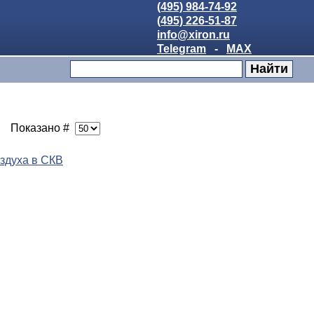
(495) 984-74-92
(495) 226-51-87
info@xiron.ru
Telegram
-
MAX
Показано #
здуха в СКВ