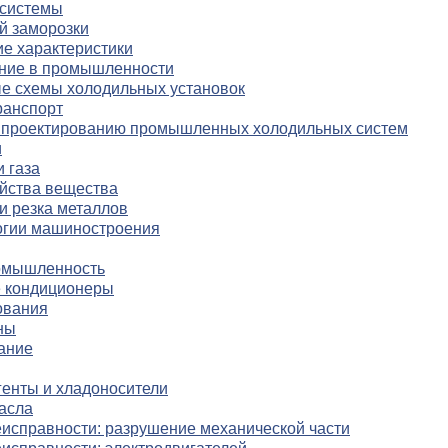
 системы
й заморозки
е характеристики
ние в промышленности
е схемы холодильных установок
ранспорт
о проектированию промышленных холодильных систем
и
 газа
йства вещества
и резка металлов
огии машиностроения
омышленность
 кондиционеры
ования
ны
ание
енты и хладоносители
асла
исправности: разрушение механической части