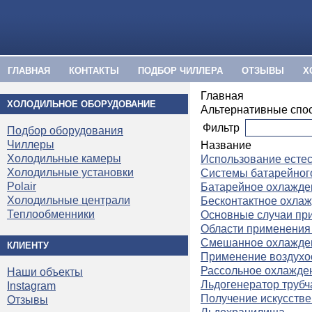
ГЛАВНАЯ
КОНТАКТЫ
ПОДБОР ЧИЛЛЕРА
ОТЗЫВЫ
Х
Главная
ХОЛОДИЛЬНОЕ ОБОРУДОВАНИЕ
Альтернативные спо
Фильтр
Подбор оборудования
Чиллеры
Название
Холодильные камеры
Использование естес
Холодильные установки
Системы батарейног
Polair
Батарейное охлажде
Холодильные централи
Бесконтактное охла
Теплообменники
Основные случаи пр
Области применения
Смешанное охлажде
КЛИЕНТУ
Применение воздухо
Рассольное охлажде
Наши объекты
Льдогенератор трубч
Instagram
Получение искусстве
Отзывы