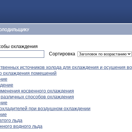
ОЛОДИЛЬЩИКУ
собы охлаждения
Сортировка
твенных источников холода для охлаждения и осушения во
о охлаждения помещений
ние
ждение
именения косвенного охлаждения
 различных способов охлаждения
ние
охладителей при воздушном охлаждении
ние
атого льда
нного водного льда