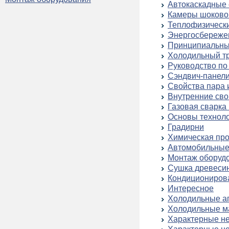
Автокаскадные
Камеры шоково
Теплофизически
Энергосбереже
Принципиальны
Холодильный т
Руководство п
Сэндвич-панел
Свойства пара и
Внутренние сво
Газовая сварка 
Основы технол
Градирни
Химическая пр
Автомобильные
Монтаж оборуд
Сушка древеси
Кондициониров
Интересное
Холодильные аг
Холодильные м
Характерные не