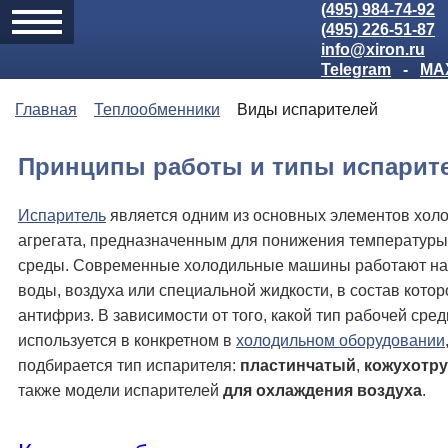
(495) 984-74-92
(495) 226-51-87
info@xiron.ru
Telegram
-
MA
Главная
Теплообменники
Виды иcпapитeлeй
Принципы работы и типы испарит
Испаритель
является одним из основных элементов хол
агрегата, предназначенным для понижения температуры
среды. Современные холодильные машины работают на
воды, воздуха или специальной жидкости, в состав котор
антифриз. В зависимости от того, какой тип рабочей сре
используется в конкретном в
холодильном оборудовании
подбирается тип испарителя:
пластинчатый
,
кожухотр
также модели испарителей
для охлаждения воздуха
.