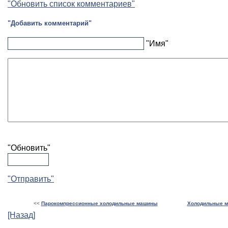
"Обновить список комментариев"
"Добавить комментарий"
"Имя"
"Обновить"
"Отправить"
<<
Парокомпрессионные холодильные машины
Холодильные 
[Назад]