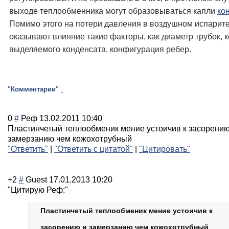
выходе теплообменника могут образовываться капли
ко
Помимо этого на потери давления в воздушном испарит
оказывают влияние такие факторы, как диаметр трубок, 
выделяемого конденсата, конфигурация ребер.
"Комментарии"
0
#
Реф
13.02.2011 10:40
Пластинчетый теплообменик мение устоичив к засорению
замерзанию чем кожохотрубный
"Ответить"
|
"Ответить с цитатой"
|
"Цитировать"
+2
#
Guest
17.01.2013 10:20
"Цитирую Реф:"
Пластинчетый теплообменик мение устоичив к
засорению и замерзанию чем кожохотрубный