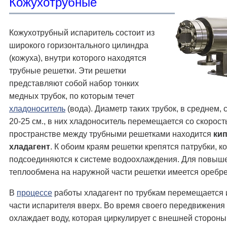
Кoжуxoтpубныe
Кожухотрубный испаритель состоит из
широкого горизонтального цилиндра
(кожуха), внутри которого находятся
трубные решетки. Эти решетки
представляют собой набор тонких
медных трубок, по которым течет
хладоноситель
(вода). Диаметр таких трубок, в среднем, 
20-25 см., в них хладоноситель перемещается со скорость
пространстве между трубными решетками находится
ки
хладагент
. К обоим краям решетки крепятся патрубки, к
подсоединяются к системе водоохлаждения. Для повыш
теплообмена на наружной части решетки имеется оребре
В
процессе
работы хладагент по трубкам перемещается 
части испарителя вверх. Во время своего передвижения
охлаждает воду, которая циркулирует с внешней стороны