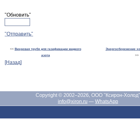
"Обновить"
"Отправить"
<<
Вихревая трубя для газификации жидкого
Энергосбережение х
азота
>>
[Назад]
Copyright © 2002–2026, ООО "Ксирон-Холод
info@xiron.ru
—
WhatsApp