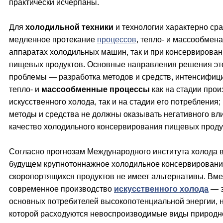
практически исчерпаны.
Для
холодильной техники
и технологии характерно ср
медленное протекание
процессов
, тепло- и массообмена,
аппаратах холодильных машин, так и при консервирова
пищевых продуктов. Основные направления решения эт
проблемы — разработка методов и средств, интенсифи
тепло- и
массообменные процессы
как на стадии прои
искусственного холода, так и на стадии его потребления;
методы и средства не должны оказывать негативного вл
качество холодильного консервирования пищевых проду
Согласно прогнозам Международного института холода 
будущем крупнотоннажное холодильное консервирован
скоропортящихся продуктов не имеет альтернативы. Вме
современное производство
искусственного холода
— э
основных потребителей высокопотенциальной энергии, 
которой расходуются невоспроизводимые виды природн