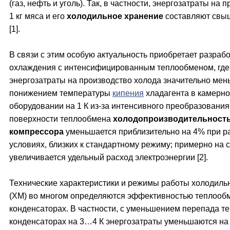
(газ, нефть и уголь). Так, в частности, энергозатраты на 
1 кг мяса и его
холодильное хранение
составляют свыш
[1].
В связи с этим особую актуальность приобретает разраб
охлаждения с интенсифицированным теплообменом, где
энергозатраты на производство холода значительно мень
понижением температуры
кипения
хладагента в камерн
оборудовании на 1 К из-за интенсивного преобразования
поверхности теплообмена
холодопроизводительност
компрессора
уменьшается приблизительно на 4% при ра
условиях, близких к стандартному режиму; примерно на 
увеличивается удельный расход электроэнергии [2].
Технические характеристики и режимы работы холодил
(ХМ) во многом определяются эффективностью теплооб
конденсаторах. В частности, с уменьшением перепада т
конденсаторах на 3…4 К энергозатраты уменьшаются на 