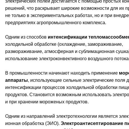
электрических полей достигается с помощью простых кон
решений, что раскрывает широкие возможности для их 
не только в экспериментальных работах, но и при внедр
предприятиях агропромышленного комплекса.
Одним из способов
интенсификации тепломассообме
холодильной обработке (охлаждение, замораживание,
размораживание, атмосферная и сублимационная сушка
использование электроконвективного воздушного потока
В промышленности начинают находить применение
мор
аппараты
, использующие сильные электрические поля 
интенсификации процессов холодильной обработки пищ
продуктов. Становится возможным использовать электр
и при хранении мороженых продуктов.
Одним из направлений электротехнологии является элек
ионная обработка (ЭИО).
Электроантисептирование 