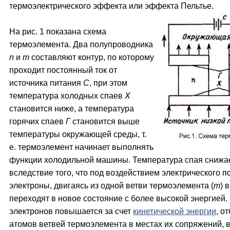
термоэлектрического эффекта или эффекта Пельтье.
На рис. 1 показана схема
термоэлемента. Два полупроводника
n
и
m
составляют контур, по которому
проходит постоянный ток от
источника питания
С
, при этом
температура холодных спаев
X
становится ниже, а температура
горячих спаев
Г
становится выше
температуры окружающей среды, т.
е. термоэлемент начинает выполнять
функции холодильной машины. Температура спая снижа
вследствие того, что под воздействием электрического п
электроны, двигаясь из одной ветви термоэлемента (
m
) 
переходят в новое состояние с более высокой энергией.
электронов повышается за счет
кинетической энергии
, о
атомов ветвей термоэлемента в местах их сопряжений, в