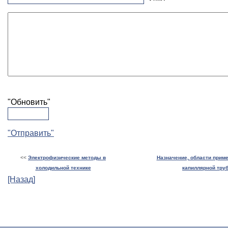
"Обновить"
"Отправить"
<<
Электрофизические методы в
Назначение, области приме
холодильной технике
капиллярной тру
[Назад]