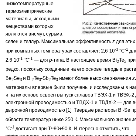
низкотемпературные
термоэлектрические
материалы, исходными
веществами которых
являются висмут, сурьма,
селен и теллур. Максимальная эффективность
z
для этих
-3
-1
при комнатных температурах составляет: 2,6·10
°С
дл
-1
-1
2,6·10
°С
— для
р
-типа. В настоящее время Bi
Te
при
2
3
редко, поскольку созданные на его основе твердые раст
Be
Se
и Bi
Te
-Sb
Te
имеют более высокие значения
z
2
3
2
3
2
3
материалы впервые были получены и исследованы в на
и на их основе освоен выпуск сплавов ТВЭХ-1 и ТВЭХ-2 
электронной проводимостью и ТВДХ-1 и ТВДХ-2 — для в
дырочной проводимостью [1]. Твердые растворы Bi-Se п
области температур ниже 250 К. Максимального значения
-1
°С
достигает при Т≈80÷90 К. Интересно отметить, что