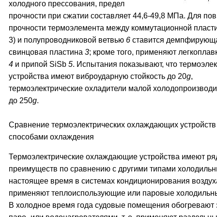
холодного прессования, предел
прочности при сжатии составляет 44,6-49,8 МПа. Для п
прочности термоэлемента между коммутационной пласт
3) и полупроводниковой ветвью
6
ставится демпфирующ
свинцовая пластина
3
; кроме того, применяют легкопла
4
и припой SiSb
5
. Испытания показывают, что термоэле
устройства имеют виброударную стойкость до 20
g
,
термоэлектрические охладители малой холодопроизвод
до 250
g
.
Сравнение термоэлектрических охлаждающих устройств 
способами охлаждения
Термоэлектрические охлаждающие устройства имеют ря
преимуществ по сравнению с другими типами холодильн
настоящее время в системах кондиционирования воздуха
применяют теплоиспользующие или паровые холодильн
В холодное время года судовые помещения обогревают э