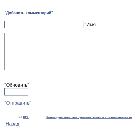
"Добавить комментарий"
"Имя"
"Обновить"
"Отправить"
<<
R22
Взаимодействие холодильных агентов со смазочными м
[Назад]