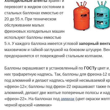
Холодильные агенты
хранят и
перевозят в жидком состоянии в
стальных баллонах емкостью от
20 до 55 л. При техническом
обслуживании малых
фреоновых холодильных машин
используют баллоны емкостью
5 л. У каждого баллона имеется угловой
запорный вент
маховичком и гайкой-заглушкой на боковом штуцере. Ве
предохраняется от повреждений стальным колпаком.
Баллоны окрашивают в установленный по
ГОСТу
цвет и
них трафаретную надпись. Так, баллоны для фреона-12
под алюминий и делают надпись черной несмываемой кр
«фреон-12»; баллоны под фреон-22 окрашивают также п
алюминий, делают две желтые поперечные полосы и над
«фреон-22». На баллонах под
аммиак
(цвет окраски жел
черной краской «аммиак»