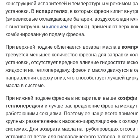
конструкцией испарителей и температурным режимом р
установки. В
испарителях
, в которых фреон кипит внутр
(змеевиковые охлаждающие батареи, воздухоохладител
с внутритрубным
кипением
фреона), применяют верхню
комбинированную подачу фреона.
При верхней подаче облегчается возврат масла в
компр
требуется меньшее количество фреона для заправки хо
установки, отсутствует вредное влияние гидростатическо
жидкости на теплопередачу, фреон и масло движутся в 
направлении сверху вниз, что способствует лучшей цирк
масла в системе.
При нижней подаче фреона в испарители выше
коэффи
теплопередачи
и лучше распределение фреона между 
работающими секциями. Поэтому ее чаще всего примен
крупных разветвленных насосно-циркуляционных охла
системах. Для возврата масла на трубопроводах отсоса 
устраивают петли для гидравлического затвора, в котор