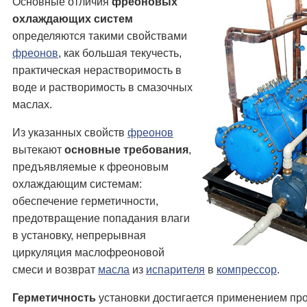
Основные отличия
фреоновых
охлаждающих систем
определяются такими свойствами
фреонов
, как большая текучесть,
практическая нерастворимость в
воде и растворимость в смазочных
маслах.
Из указанных свойств
фреонов
вытекают
основные требования
,
предъявляемые к фреоновым
охлаждающим системам:
обеспечение герметичности,
предотвращение попадания влаги
в установку, непрерывная
циркуляция маслофреоновой
смеси и возврат
масла
из
испарителя
в
компрессор
.
Герметичность
установки достигается применением про