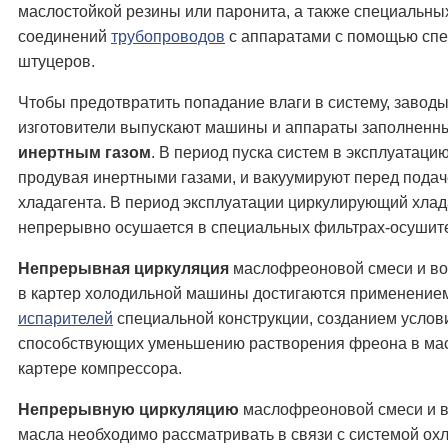
маслостойкой резины или паронита, а также специальны
соединений
трубопроводов
с аппаратами с помощью сп
штуцеров.
Чтобы предотвратить попадание влаги в систему, заводы
изготовители выпускают машины и аппараты заполненн
инертным газом
. В период пуска систем в эксплуатаци
продувая инертными газами, и вакуумируют перед пода
хладагента. В период эксплуатации циркулирующий хлад
непрерывно осушается в специальных фильтрах-осушит
Непрерывная циркуляция
маслофреоновой смеси и во
в картер холодильной машины достигаются применение
испарителей
специальной конструкции, созданием услов
способствующих уменьшению растворения фреона в ма
картере компрессора.
Непрерывную циркуляцию
маслофреоновой смеси и в
масла необходимо рассматривать в связи с системой ох