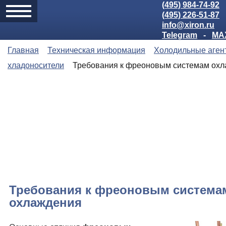
(495) 984-74-92
(495) 226-51-87
info@xiron.ru
Telegram
-
MA
Главная
Техническая информация
Холодильные аген
хладоносители
Требования к фреоновым системам ох
Требования к фреоновым система
охлаждения