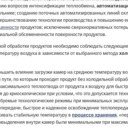
ию вопросов интенсификации теплообмена,
автоматизаци
льнике; созданию поточных автоматизированных линий ох
ершенствованию технологии производства и повышению е
ценности
продуктов; исключению сверхнормативных потерь
иальной обсемененности поверхности продуктов.
ной обработки продуктов необходимо соблюдать следующие
пературу воздуха в зависимости от выбранного метода
хол
ьшить влияние загрузки камер на среднюю температуру воз
 пути, по которым проходит продукт без холодильной обраб
максимального теплоотвода от продукта к воздуху для быст
 до криоскопическои при условии, что это допускается тех
буемые технологические режимы при минимальных эксплуа
передачи, быстрое и надежное освобождение теплопереда
ивать стабильную температуру в
процессе хранения
, «п
ловыделения внутри камер были минимальными при максима