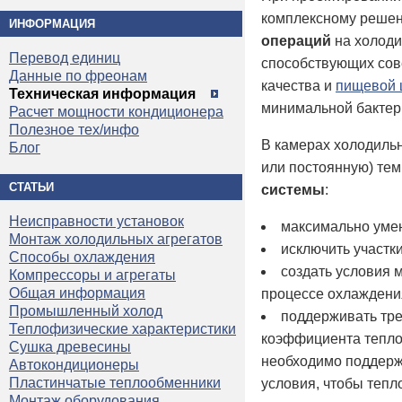
комплексному решен
ИНФОРМАЦИЯ
операций
на холоди
Перевод единиц
способствующих сов
Данные по фреонам
качества и
пищевой 
Техническая информация
минимальной бактер
Расчет мощности кондиционера
Полезное тех/инфо
В камерах холодиль
Блог
или постоянную) тем
СТАТЬИ
системы
:
Неисправности установок
максимально умен
Монтаж холодильных агрегатов
исключить участки
Способы охлаждения
создать условия 
Компрессоры и агрегаты
Общая информация
процессе охлаждения
Промышленный холод
поддерживать тре
Теплофизические характеристики
коэффициента тепло
Сушка древесины
необходимо поддерж
Автокондиционеры
Пластинчатые теплообменники
условия, чтобы теп
Монтаж оборудования