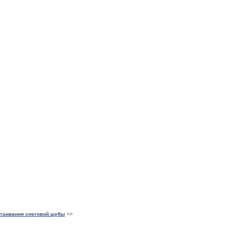
таивания снеговой шубы
>>