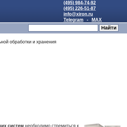
(495) 984-74-92
(495) 226-51-87
info@xiron.ru
Telegram
-
MAX
ной обработки и хранения
их систем
необходимо стремиться к