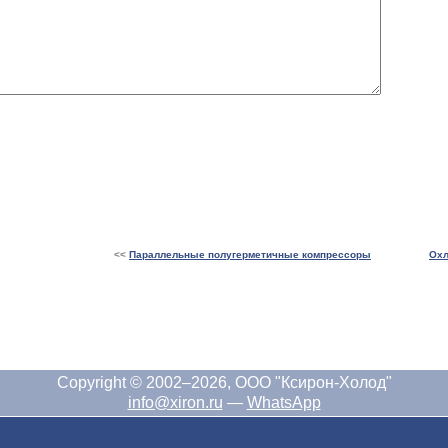
<<
Параллельные полугерметичные компрессоры
Охл
Copyright © 2002–2026, ООО "Ксирон-Холод"
info@xiron.ru
—
WhatsApp