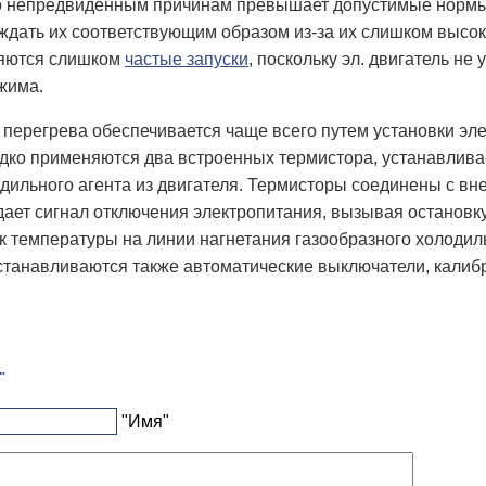
то непредвиденным причинам превышает допустимые нормы, 
аждать их соответствующим образом из-за их слишком выс
ляются слишком
частые запуски
, поскольку эл. двигатель н
жима.
 перегрева обеспечивается чаще всего путем установки эл
ко применяются два встроенных термистора, устанавливаем
дильного агента из двигателя. Термисторы соединены с вн
ает сигнал отключения электропитания, вызывая остановк
к температуры на линии нагнетания газообразного холодил
станавливаются также автоматические выключатели, калиб
"
"Имя"