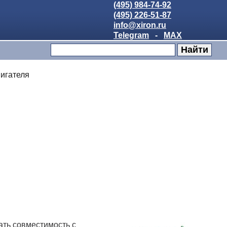
(495) 984-74-92
(495) 226-51-87
info@xiron.ru
Telegram
-
MAX
игателя
ать совместимость с