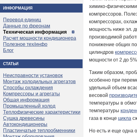
химико-физическими
ИНФОРМАЦИЯ
компрессоров. Полез
Перевод единиц
компрессорах, охла
Данные по фреонам
мощность ниже эл. д
Техническая информация
производимой работы
Расчет мощности кондиционера
Полезное тех/инфо
понижение общих п
Блог
цилиндров
компресс
мощности от 2 до 5%
СТАТЬИ
Таким образом, проб
Неисправности установок
особенно при перем
Монтаж холодильных агрегатов
удельный объем всас
Способы охлаждения
Компрессоры и агрегаты
весовой
производит
Общая информация
температуры в обмот
Промышленный холод
температуры
конден
Теплофизические характеристики
газа в конце
цикла
сж
Сушка древесины
Автокондиционеры
Пластинчатые теплообменники
Но есть и еще одна 
Монтаж оборудования