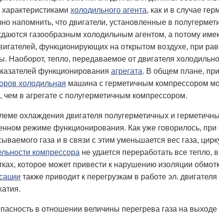
 характеристиками
холодильного агента
, как и в случае ге
но напомнить, что двигатели, установленные в полугермет
ждаются газообразным холодильным агентом, а потому име
вигателей, функционирующих на открытом воздухе, при ра
. Наоборот, тепло, передаваемое от двигателя холодильно
оказателей функционирования
агрегата
. В общем плане, пр
оров холодильная
машина с герметичным компрессором мож
, чем в агрегате с полугерметичным компрессором.
леме охлаждения двигателя полугерметичных и герметичны
енном режиме функционирования. Как уже говорилось, пр
ываемого газа и в связи с этим уменьшается вес газа, ци
ельности компрессора
не удается переработать все тепло,
ках, которое может привести к нарушению изоляции обмотк
сации
также приводит к перегрузкам в работе эл. двигате
атия.
опасность в отношении величины перегрева газа на выходе