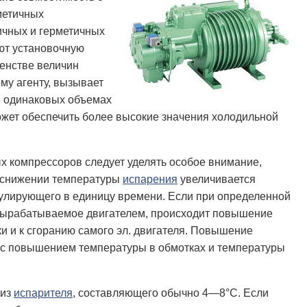
рметичных
ичных и герметичных
ют установочную
венстве величин
му агенту, вызывает
и одинаковых объемах
ет обеспечить более высокие значения холодильной
х компрессоров следует уделять особое внимание,
и снижении температуры
испарения
увеличивается
ркулирующего в единицу времени. Если при определенной
 вырабатываемое двигателем, происходит повышение
и и к сгоранию самого эл. двигателя. Повышение
ля с повышением температуры в обмотках и температуры
 из
испарителя
, составляющего обычно 4—8°С. Если