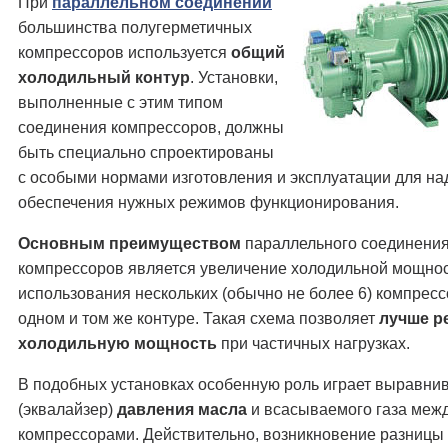
При
параллельном соединении
большинства полугерметичных
компрессоров используется
общий
холодильный контур
. Установки,
выполненные с этим типом
соединения компрессоров, должны
быть специально спроектированы
с особыми нормами изготовления и эксплуатации для н
обеспечения нужных режимов функционирования.
Основным преимуществом
параллельного соединени
компрессоров является увеличение холодильной мощност
использования нескольких (обычно не более 6) компресс
одном и том же контуре. Такая схема позволяет
лучше р
холодильную мощность
при частичных нагрузках.
В подобных установках особенную роль играет выравни
(эквалайзер)
давления масла
и всасываемого газа меж
компрессорами. Действительно, возникновение разницы