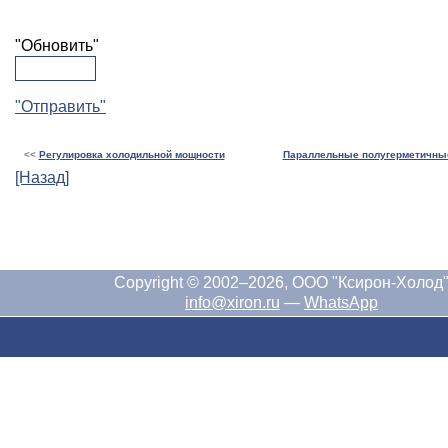
"Обновить"
"Отправить"
<<
Регулировка холодильной мощности
Параллельные полугерметичны
[Назад]
Copyright © 2002–2026, ООО "Ксирон-Холод
info@xiron.ru
—
WhatsApp