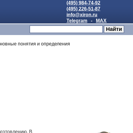
(495) 984-74-92
(495) 226-51-87
info@xiron.ru
Telegram
-
MAX
новные понятия и определения
готовлению. В