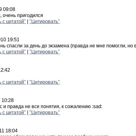
9 09:08
, очень пригодился
ь с цитатой"
|
"Цитировать"
010 19:51
ь спасли за день до экзамена (правда не мне помогли, но в
ь с цитатой"
|
"Цитировать"
12:42
ь с цитатой"
|
"Цитировать"
 10:28
с и правда не все понятия, к сожалению :sad:
ь с цитатой"
|
"Цитировать"
11 18:04