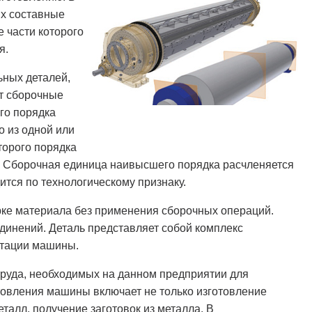
их составные
е части которого
я.
ьных деталей,
т сборочные
го порядка
о из одной или
торого порядка
.д. Сборочная единица наивысшего порядка расчленяется
ится по технологическому признаку.
рке материала без применения сборочных операций.
динений. Деталь представляет собой комплекс
атации машины.
труда, необходимых на данном предприятии для
овления машины включает не только изготовление
еталл, получение заготовок из металла. В