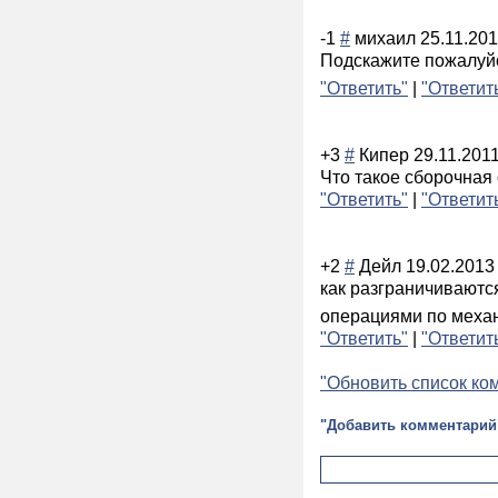
-1
#
михаил
25.11.201
Подскажите пожалуй
"Ответить"
|
"Ответит
+3
#
Кипер
29.11.201
Что такое сборочная
"Ответить"
|
"Ответит
+2
#
Дейл
19.02.2013
как разграничиваютс
операциями по механ
"Ответить"
|
"Ответит
"Обновить список ко
"Добавить комментарий