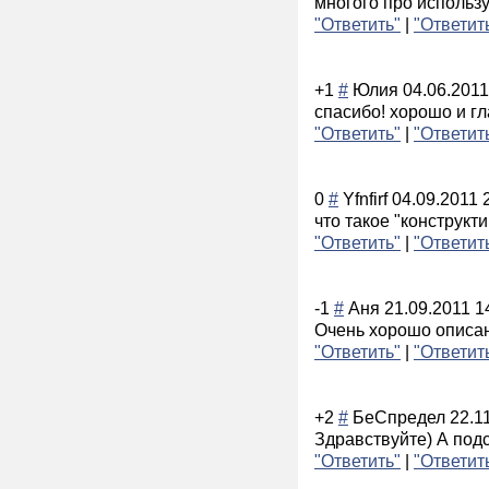
многого про использу
"Ответить"
|
"Ответит
+1
#
Юлия
04.06.2011
спасибо! хорошо и гл
"Ответить"
|
"Ответит
0
#
Yfnfirf
04.09.2011 
что такое "конструк
"Ответить"
|
"Ответит
-1
#
Аня
21.09.2011 1
Очень хорошо описан 
"Ответить"
|
"Ответит
+2
#
БеСпредел
22.1
Здравствуйте) А подс
"Ответить"
|
"Ответит