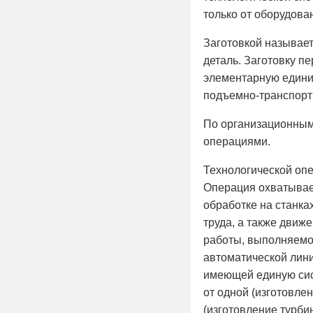
только от оборудова
Заготовкой называет
деталь. Заготовку п
элементарную едини
подъемно-транспортн
По организационным,
операциями.
Технологической опе
Операция охватывае
обработке на станка
труда, а также движ
работы, выполняемо
автоматической лини
имеющей единую сис
от одной (изготовле
(изготовление турби