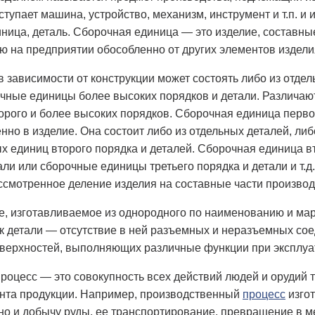
тупает машина, устройство, механизм, инструмент и т.п. и 
иница, деталь. Сборочная единица — это изделие, составны
 на предприятии обособленно от других элементов издели
 зависимости от конструкции может состоять либо из отдел
очные единицы более высоких порядков и детали. Различаю
орого и более высоких порядков. Сборочная единица перво
нно в изделие. Она состоит либо из отдельных деталей, либ
х единиц второго порядка и деталей. Сборочная единица в
али или сборочные единицы третьего порядка и детали и т
ассмотренное деление изделия на составные части производ
е, изготавливаемое из однородного по наименованию и ма
 детали — отсутствие в ней разъемных и неразъемных сое
верхностей, выполняющих различные функции при эксплу
оцесс — это совокупность всех действий людей и орудий 
онта продукции. Например, производственный
процесс
изгот
, но и добычу руды, ее транспортирование, превращение в м