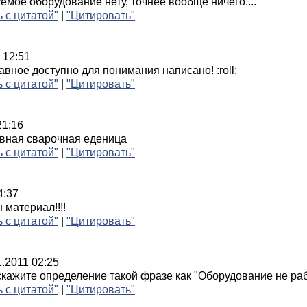
емое оборудование нету, точнее вообще ничего....
ь с цитатой"
|
"Цитировать"
 12:51
авное доступно для понимания написано! :roll:
ь с цитатой"
|
"Цитировать"
21:16
тивная сварочная еденица
ь с цитатой"
|
"Цитировать"
4:37
материал!!!!
ь с цитатой"
|
"Цитировать"
1.2011 02:25
кажите определение такой фразе как "Оборудование не рабо
ь с цитатой"
|
"Цитировать"