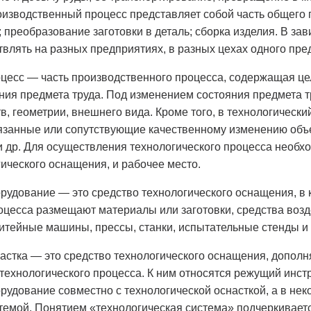
зводственный процесс представляет собой часть общего пр
; преобразование заготовки в деталь; сборка изделия. В за
влять на разных предприятиях, в разных цехах одного пре
оцесс — часть производственного процесса, содержащая це
ия предмета труда. Под изменением состояния предмета т
в, геометрии, внешнего вида. Кроме того, в технологическ
занные или сопутствующие качественному изменению объект
 др. Для осуществления технологического процесса необх
ического оснащения, и рабочее место.
рудование — это средство технологического оснащения, в
оцесса размещают материалы или заготовки, средства возде
литейные машины, прессы, станки, испытательные стенды и т
настка — это средство технологического оснащения, допо
технологического процесса. К ним относятся режущий инст
рудование совместно с технологической оснасткой, а в не
темой. Понятием «технологическая система» подчеркивается