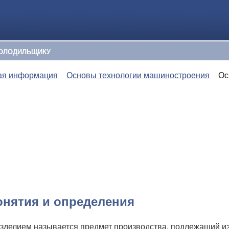
ОЛОДИЛЬЩИКУ
ая информация
Основы технологии машиностроения
Ос
нятия и определения
зделием называется предмет производства, подлежащий из