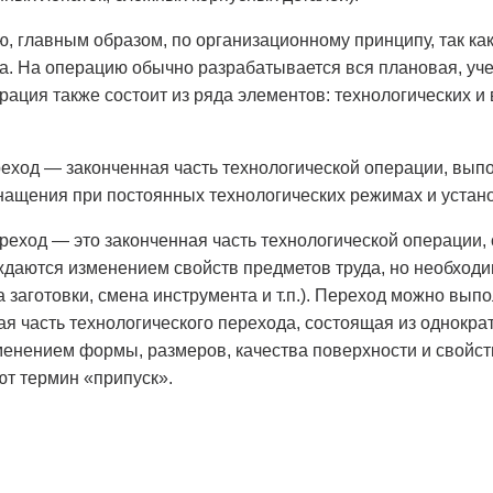
 главным образом, по организационному принципу, так ка
а. На операцию обычно разрабатывается вся плановая, уче
рация также состоит из ряда элементов: технологических и
реход — законченная часть технологической операции, вып
нащения при постоянных технологических режимах и устано
еход — это законченная часть технологической операции, 
ждаются изменением свойств предметов труда, но необход
а заготовки, смена инструмента и т.п.). Переход можно вып
ая часть технологического перехода, состоящая из однокр
нением формы, размеров, качества поверхности и свойств 
т термин «припуск».