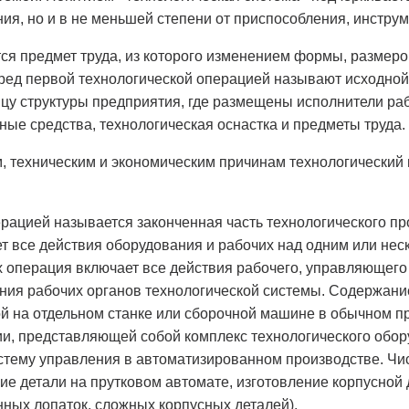
ния, но и в не меньшей степени от приспособления, инструм
ся предмет труда, из которого изменением формы, размеро
еред первой технологической операцией называют исходной
цу структуры предприятия, где размещены исполнители ра
ые средства, технологическая оснастка и предметы труда.
 техническим и экономическим причинам технологический п
рацией называется законченная часть технологического п
т все действия оборудования и рабочих над одним или не
х операция включает все действия рабочего, управляющего 
ения рабочих органов технологической системы. Содержан
й на отдельном станке или сборочной машине в обычном п
и, представляющей собой комплекс технологического обор
тему управления в автоматизированном производстве. Ч
ние детали на прутковом автомате, изготовление корпусной
нных лопаток, сложных корпусных деталей).