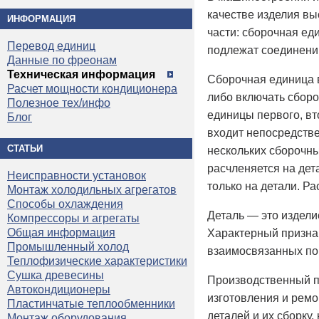
качестве изделия выс
ИНФОРМАЦИЯ
части: сборочная ед
Перевод единиц
подлежат соединению
Данные по фреонам
Техническая информация
Сборочная единица в
Расчет мощности кондиционера
либо включать сбор
Полезное тех/инфо
единицы первого, вт
Блог
входит непосредстве
СТАТЬИ
нескольких сборочны
расчленяется на дет
Неисправности установок
только на детали. Р
Монтаж холодильных агрегатов
Способы охлаждения
Деталь — это издели
Компрессоры и агрегаты
Общая информация
Характерный признак
Промышленный холод
взаимосвязанных по
Теплофизические характеристики
Сушка древесины
Производственный пр
Автокондиционеры
изготовления и рем
Пластинчатые теплообменники
деталей и их сборку
Монтаж оборудования