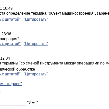
1 10:49
ста определение термина "объект машиностроения"
, заран
ь с цитатой"
|
"Цитировать"
1 23:36
 операция?
ь с цитатой"
|
"Цитировать"
 12:34
я термины "со сменой инструмента между операциями по м
ической обработке"
ь с цитатой"
|
"Цитировать"
мментариев"
"
"Имя"