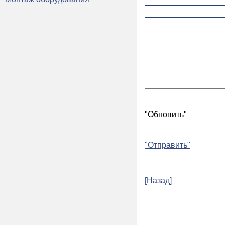
"Обновить"
"Отправить"
[Назад]