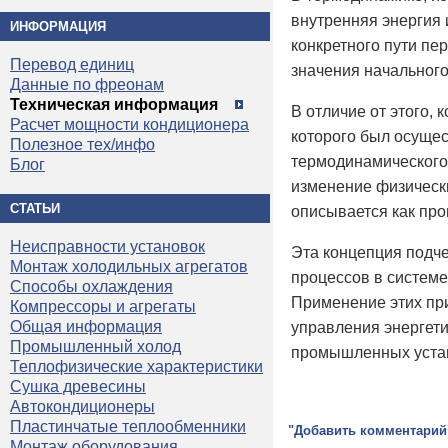
внутренняя энергия 
ИНФОРМАЦИЯ
конкретного пути пе
Перевод единиц
значения начального
Данные по фреонам
Техническая информация
В отличие от этого,
Расчет мощности кондиционера
которого был осущес
Полезное тех/инфо
термодинамического 
Блог
изменение физически
СТАТЬИ
описывается как про
Неисправности установок
Эта концепция подче
Монтаж холодильных агрегатов
процессов в системе
Способы охлаждения
Применение этих при
Компрессоры и агрегаты
Общая информация
управления энергети
Промышленный холод
промышленных уста
Теплофизические характеристики
Сушка древесины
Автокондиционеры
Пластинчатые теплообменники
"Добавить комментарий
Монтаж оборудования