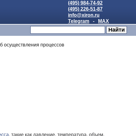
(495) 984-74-92
(495) 226-51-87
info@xiron.ru
Telegram
-
MAX
об осуществления процессов
есса
, такие как давление, температура, объем,