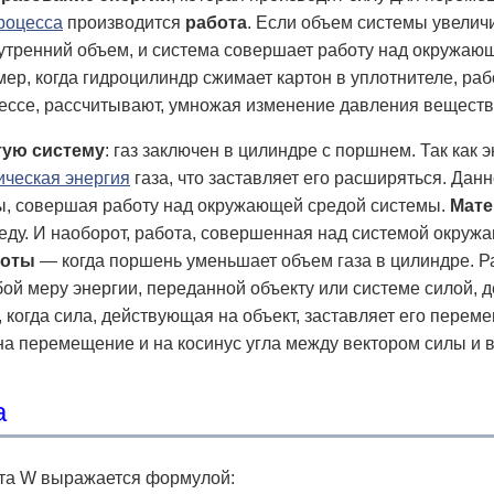
роцесса
производится
работа
. Если объем системы увелич
утренний объем, и система совершает работу над окружающ
ер, когда гидроцилиндр сжимает картон в уплотнителе, ра
ессе, рассчитывают, умножая изменение давления веществ
тую систему
: газ заключен в цилиндре с поршнем. Так как
ическая энергия
газа, что заставляет его расширяться. Да
, совершая работу над окружающей средой системы.
Мате
еду. И наоборот, работа, совершенная над системой окруж
боты
— когда поршень уменьшает объем газа в цилиндре. Р
й меру энергии, переданной объекту или системе силой, 
 когда сила, действующая на объект, заставляет его перем
на перемещение и на косинус угла между вектором силы и
а
та W выражается формулой: