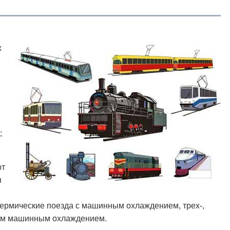
х
;
ют
я
термические поезда с машинным охлаждением, трех-,
ным машинным охлаждением.