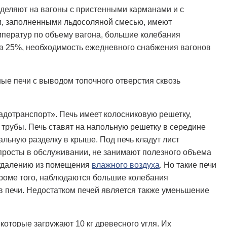
зделяют на вагоны с пристенными карманами и с
и, заполненными льдосоляной смесью, имеют
ператур по объему вагона, большие колебания
а 25%, необходимость ежедневного снабжения вагонов
е печи с выводом топочного отверстия сквозь
адотранспорт». Печь имеет колосниковую решетку,
 трубы. Печь ставят на напольную решетку в середине
альную разделку в крыше. Под печь кладут лист
и просты в обслуживании, не занимают полезного объема
удалению из помещения
влажного воздуха
. Но такие печи
Кроме того, наблюдаются большие колебания
в печи. Недостатком печей является также уменьшение
которые загружают 10 кг древесного угля. Их