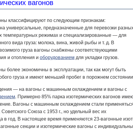
ических вагонов
оны классифицируют по следующим признакам:
 на универсальные, предназначенные для перевозки разны
ых температурных режимах и специализированные — для
ого вида груза: молока, вина, живой рыбы и т. д. В
евозимого груза вагоны снабжены соответствующими
ия и отопления и
оборудованием
для укладки грузов.
ы более экономичны в эксплуатации, так как могут быть
бого груза и имеют меньший пробег в порожнем состоянии
ждения — на вагоны с машинным охлаждением и вагоны с
дением
. Примерно 85% парка изотермических вагонов име
ение. Вагоны с машинным охлаждением стали применятьс
Советского Союза с 1953 г., но удельный вес их
да в год. В настоящее время применяются 23-вагонные изо
-вагонные секции и изотермические вагоны с индивидуаль