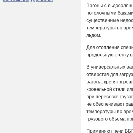
Вагоны с льдосоля
потолочными баками
существенные недос
температуры во вре
льдом.
Для отопления спец
продольную стенку в
В универсальных ваг
отверстия для загру
вагона, крепят к ре
кровельной стали ил
при перевозке грузо
не обеспечивают ра
температуры во врем
грузового объема п
Применяют печи ББГ 