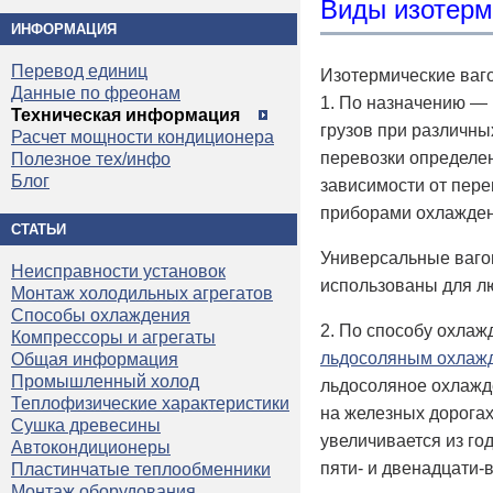
Виды изотерм
ИНФОРМАЦИЯ
Перевод единиц
Изотермические ваг
Данные по фреонам
1. По назначению —
Техническая информация
грузов при различн
Расчет мощности кондиционера
перевозки определенн
Полезное тех/инфо
Блог
зависимости от пер
приборами охлажден
СТАТЬИ
Универсальные вагон
Неисправности установок
использованы для лю
Монтаж холодильных агрегатов
Способы охлаждения
2. По способу охла
Компрессоры и агрегаты
льдосоляным охлаж
Общая информация
Промышленный холод
льдосоляное охлажд
Теплофизические характеристики
на железных дорогах 
Сушка древесины
увеличивается из го
Автокондиционеры
пяти- и двенадцати
Пластинчатые теплообменники
Монтаж оборудования