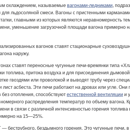
ным охлаждением, называемые
вагонами-ледниками
, подра
 для льдосоляной смеси. Вагоны с пристенными карманам
татки, главными из которых являются неравномерность тем
мени, уменьшение загрузочной площади вагона примерно н
иализированных вагонов ставят стационарные суховоздушны
агона наружу.
онах ставят переносные чугунные печи-времянки типа «Хл
зки топлива, притока воздуха и для присоединения дымовой
шетке гвоздями или проволокой и выводят трубу через специ
и лист асбеста. Эти печи работают на дровах или угле. Он
в без отопления, способствуют
естественной вентиляции
и 
вномерного распределения температур по объему вагона. 
ени в связи с различной интенсивностью горения топлива 
римерно на 15—25%.
— беструбного, бездымного горения. Это чугунные печи, в 