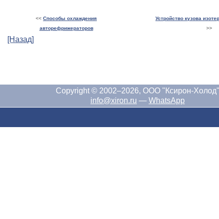
<<
Способы охлаждения
Устройство кузова изоте
авторефрижераторов
>>
[Назад]
Copyright © 2002–2026, ООО "Ксирон-Холод
info@xiron.ru
—
WhatsApp