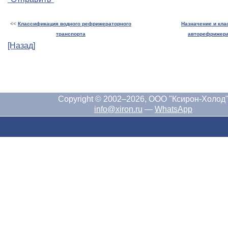
<<
Классификация водного рефрижераторного
Назначение и кл
транспорта
авторефрижер
[Назад]
Copyright © 2002–2026, ООО "Ксирон-Холод
info@xiron.ru
—
WhatsApp