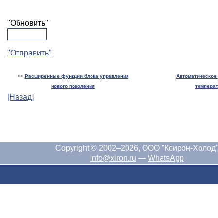
"Обновить"
"Отправить"
<<
Расширенные функции блока управления
Автоматическое
нового поколения
темпера
[Назад]
Copyright © 2002–2026, ООО "Ксирон-Холод
info@xiron.ru
—
WhatsApp