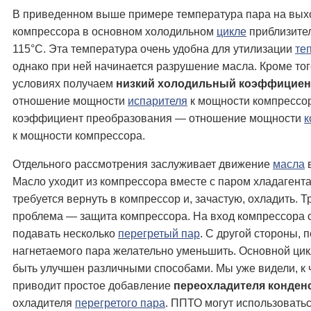
В приведенном выше примере температура пара на вых
компрессора в основном холодильном
цикле
приблизите
115°С. Эта температура очень удобна для утилизации
те
однако при ней начинается разрушение масла. Кроме того
условиях получаем
низкий холодильный коэффициен
отношение мощности
испарителя
к мощности компрессор
коэффициент преобразования — отношение мощности
к
к мощности компрессора.
Отдельного рассмотрения заслуживает движение
масла
в
Масло уходит из компрессора вместе с паром хладагента
требуется вернуть в компрессор и, зачастую, охладить. Т
проблема — защита компрессора. На вход компрессора 
подавать несколько
перегретый пар
. С другой стороны, 
нагнетаемого пара желательно уменьшить. Основной ци
быть улучшен различными способами. Мы уже видели, к 
приводит простое добавление
переохладителя конден
охладителя
перегретого пара
. ППТО могут использоватьс