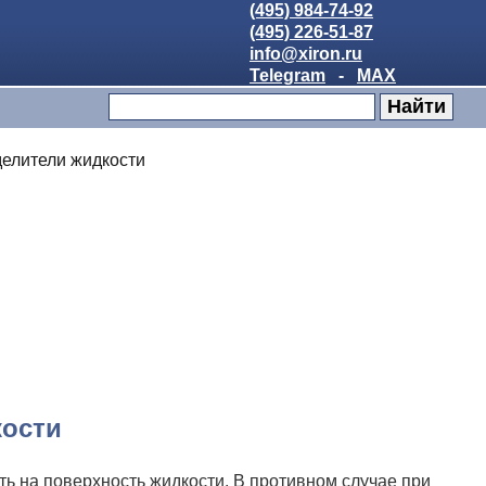
(495) 984-74-92
(495) 226-51-87
info@xiron.ru
Telegram
-
MAX
делители жидкости
кости
ть на поверхность жидкости. В противном случае при