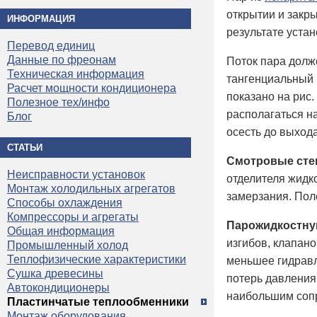
открытии и закры
ИНФОРМАЦИЯ
результате уста
Перевод единиц
Данные по фреонам
Поток пара долж
Техническая информация
тангенциальный в
Расчет мощности кондиционера
показано на рис
Полезное тех/инфо
располагаться н
Блог
осесть до выход
СТАТЬИ
Смотровые сте
Неисправности установок
отделителя жидко
Монтаж холодильных агрегатов
замерзания. Пол
Способы охлаждения
Компрессоры и агрегаты
Парожидкостну
Общая информация
изгибов, клапано
Промышленный холод
Теплофизические характеристики
меньшее гидравл
Сушка древесины
потерь давления
Автокондиционеры
наибольшим сопр
Пластинчатые теплообменники
Монтаж оборудования