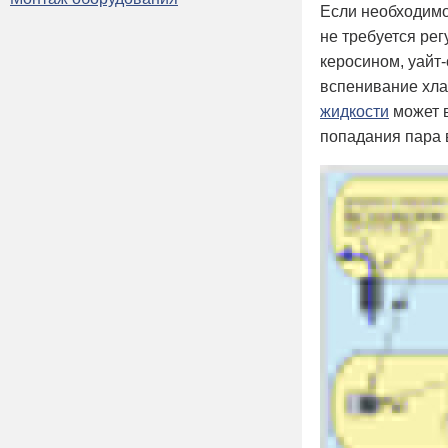
Если необходимо
не требуется ре
керосином, уайт
вспенивание хла
жидкости
может в
попадания пара