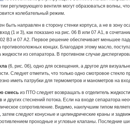
тии регулирующего вентиля могут образоваться волны, что 
новится колебательный режим.
ен быть направлен в сторону стенки корпуса, а не в зону 
ход (1 и 3), как показано на рис. 06 В или 07 А1, в сочет
. 02 В3 и 07 А2. Первое решение обеспечивает меньшее па
а противоположных концах. Благодаря этому масло, поступ
а жидкости из сепаратора. В противном случае диспергиров
кла
(6, рис. 06), одно для освещения, а другое для визуаль
сти. Следует отметить, что только одно смотровое стекло 
езно иметь патрубки для термометров и манометров на вхо
ю смесь
из ПТО следует возвращать в отделитель жидкост
в и других стеснений потока. Если на входе сепаратора не
ическое сопротивление. Видимо, наилучшим типом являетс
, затем следуют конусные и цилиндрические краны и задви
отивлением проходные и угловые клапаны. Последние шир