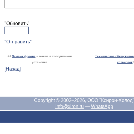
"Обновить"
"Отправить"
<<
Замена
фреона
и масла в холодильной
Техническое обслужива
установке
установок
[Назад]
Copyright © 2002–2026, ООО "Ксирон-Холод
info@xiron.ru
—
WhatsApp