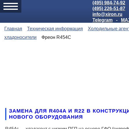
(495) 984-74-92
(495) 226-51-87
info@xiron.ru
Telegram
-
MA
Главная
Техническая информация
Холодильные аген
хладоносители
Фреон R454C
ЗАМЕНА ДЛЯ R404A И R22 В КОНСТРУКЦ
НОВОГО ОБОРУДОВАНИЯ
R454c — хладагент с низким ПГП на основе ГФО (гидро