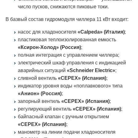
число пусков, снижаются пиковые токи.
В базвый состав гидромодуля чиллера 11 кВт входит:
насос для хладоносителя
«Calpeda» (Италия)
;
пластиковая теплоизолированная емкость
«Ксирон-Холод» (Россия)
;
полная интеграция с управлением чиллера;
электрический шкаф управления с индикацией
аварийных ситуаций
«Schneider Electric»
;
сливной вентиль
«CEPEX» (Испания)
;
индикатор уровня воды «поплавкового» типа
«Анион» (Россия)
;
запорный вентиль
«CEPEX» (Испания)
;
регулирующий вентиль
«CEPEX» (Испания)
;
байпасный клапан с ручным открытием
«CEPEX» (Испания)
;
манометр на линии подачи хладоносителя