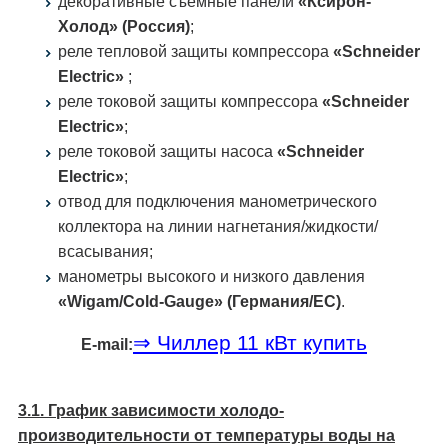
декоративные съемные панели
«Ксирон-
Холод» (Россия)
;
реле тепловой защиты компрессора
«Schneider
Electric»
;
реле токовой защиты компрессора
«Schneider
Electric»
;
реле токовой защиты насоса
«Schneider
Electric»
;
отвод для подключения манометрического
коллектора на линии нагнетания/жидкости/
всасывания;
манометры высокого и низкого давления
«Wigam/Cold-Gauge» (Германия/ЕС)
.
⇒ Чиллер 11 кВт купить
E-mail:
3.1. График зависимости холодо­
производительности от температуры воды на