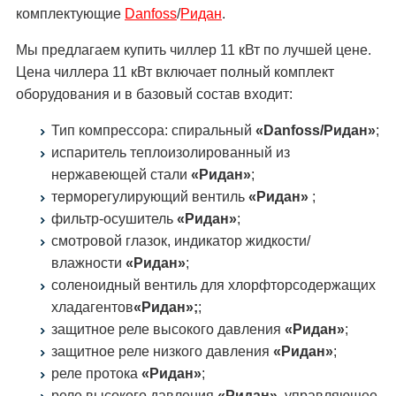
комплектующие
Danfoss
/
Ридан
.
Мы предлагаем купить чиллер 11 кВт по лучшей цене.
Цена чиллера 11 кВт включает полный комплект
оборудования и в базовый состав входит:
Тип компрессора: спиральный
«Danfoss/Ридан»
;
испаритель теплоизолированный из
нержавеющей стали
«Ридан»
;
терморегулирующий вентиль
«Ридан»
;
фильтр-осушитель
«Ридан»
;
смотровой глазок, индикатор жидкости/
влажности
«Ридан»
;
соленоидный вентиль для хлорфторсодержащих
хладагентов
«Ридан»;
;
защитное реле высокого давления
«Ридан»
;
защитное реле низкого давления
«Ридан»
;
реле протока
«Ридан»
;
реле высокого давления
«Ридан»
, управляющее