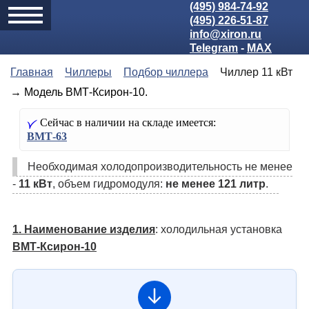
(495) 984-74-92
(495) 226-51-87
info@xiron.ru
Telegram
-
MAX
Главная
Чиллеры
Подбор чиллера
Чиллер 11 кВт
→ Модель ВМТ-Ксирон-10.
Сейчас в наличии на складе имеется:
ВМТ-63
Необходимая холодо­производительность не менее
-
11 кВт
, объем гидромодуля:
не менее 121 литр
.
1. Наименование изделия
: холодильная установка
ВМТ-Ксирон-10