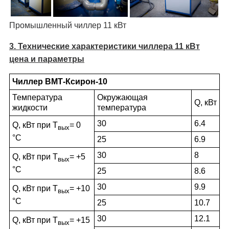
Промышленный чиллер 11 кВт
3. Технические характеристики чиллера 11 кВт
цена и параметры
Чиллер ВМТ-Ксирон-10
Температура
Окружающая
Q, кВт
жидкости
температура
30
6.4
Q, кВт при Т
= 0
вых
°С
25
6.9
30
8
Q, кВт при Т
= +5
вых
°С
25
8.6
30
9.9
Q, кВт при Т
= +10
вых
°С
25
10.7
30
12.1
Q, кВт при Т
= +15
вых