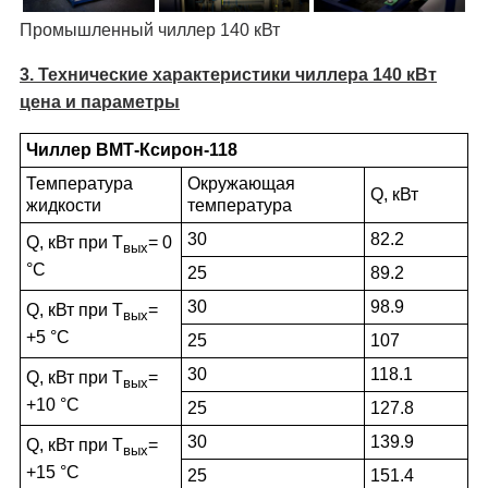
Промышленный чиллер 140 кВт
3. Технические характеристики чиллера 140 кВт
цена и параметры
Чиллер ВМТ-Ксирон-118
Температура
Окружающая
Q, кВт
жидкости
температура
30
82.2
Q, кВт при Т
= 0
вых
°С
25
89.2
30
98.9
Q, кВт при Т
=
вых
+5 °С
25
107
30
118.1
Q, кВт при Т
=
вых
+10 °С
25
127.8
30
139.9
Q, кВт при Т
=
вых
+15 °С
25
151.4