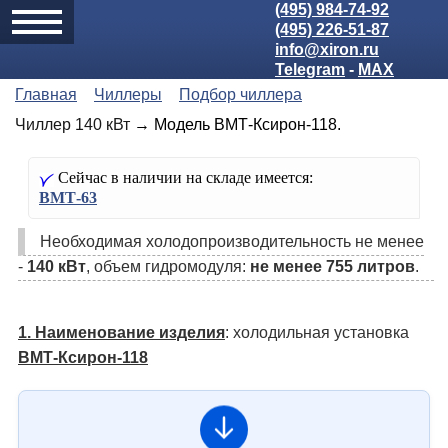
(495) 984-74-92
(495) 226-51-87
info@xiron.ru
Telegram
-
MAX
Главная
Чиллеры
Подбор чиллера
Чиллер 140 кВт
→ Модель ВМТ-Ксирон-118.
Сейчас в наличии на складе имеется:
ВМТ-63
Необходимая холодо­производительность не менее
-
140 кВт
, объем гидромодуля:
не менее 755 литров
.
1. Наименование изделия
: холодильная установка
ВМТ-Ксирон-118