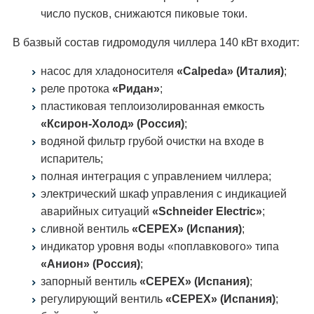
число пусков, снижаются пиковые токи.
В базвый состав гидромодуля чиллера 140 кВт входит:
насос для хладоносителя
«Calpeda» (Италия)
;
реле протока
«Ридан»
;
пластиковая теплоизолированная емкость
«Ксирон-Холод» (Россия)
;
водяной фильтр грубой очистки на входе в
испаритель;
полная интеграция с управлением чиллера;
электрический шкаф управления с индикацией
аварийных ситуаций
«Schneider Electric»
;
сливной вентиль
«CEPEX» (Испания)
;
индикатор уровня воды «поплавкового» типа
«Анион» (Россия)
;
запорный вентиль
«CEPEX» (Испания)
;
регулирующий вентиль
«CEPEX» (Испания)
;