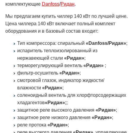
комплектующие
Danfoss
/
Ридан
.
Мы предлагаем купить чиллер 140 кВт по лучшей цене.
Цена чиллера 140 кВт включает полный комплект
оборудования и в базовый состав входит:
Тип компрессора: спиральный
«Danfoss/Ридан»
;
испаритель теплоизолированный из
нержавеющей стали
«Ридан»
;
терморегулирующий вентиль
«Ридан»
;
фильтр-осушитель
«Ридан»
;
смотровой глазок, индикатор жидкости/
влажности
«Ридан»
;
соленоидный вентиль для хлорфторсодержащих
хладагентов
«Ридан»;
;
защитное реле высокого давления
«Ридан»
;
защитное реле низкого давления
«Ридан»
;
реле протока
«Ридан»
;
реле высокого давления
«Ридан»
, управляющее