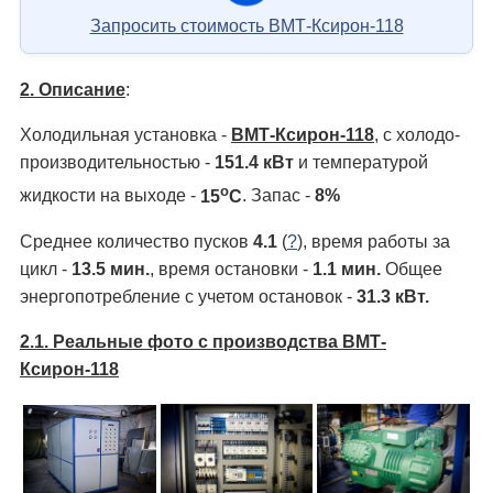
Запросить стоимость ВМТ-Ксирон-118
2. Описание
:
Холодильная установка -
ВМТ-Ксирон-118
, с холодо­
производительностью -
151.4 кВт
и температурой
о
жидкости на выходе -
15
С
. Запас -
8%
Среднее количество пусков
4.1
(
?
), время работы за
цикл -
13.5 мин.
, время остановки -
1.1 мин.
Общее
энергопотребление с учетом остановок -
31.3 кВт.
2.1. Реальные фото с производства ВМТ-
Ксирон-118