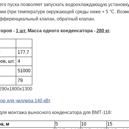
его пуска позволяет запускать водоохлаждающую установку
и (при температуре окружающей среды ниже + 5 °С. Возмож
ифференциальный клапан, обратный клапан.
торов -
1 шт.
Масса одного конденсатора -
280 кг
.
т
177.7
ов, шт.
4
51000
79
2290х1800х1300
для монтажа выносного конденсатора для ВМТ-118:
а, м
5
10
15