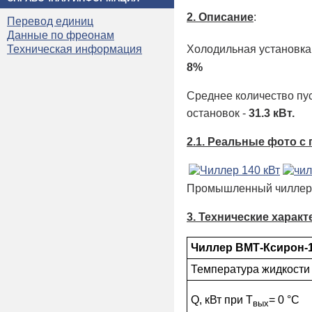
2. Описание
:
Перевод единиц
Данные по фреонам
Техническая информация
Холодильная установка
8%
Среднее количество пу
остановок -
31.3 кВт.
2.1. Реальные фото с
Промышленный чиллер 
3. Технические харак
Чиллер ВМТ-Ксирон-
Температура жидкости
Q, кВт при Т
= 0 °С
вых