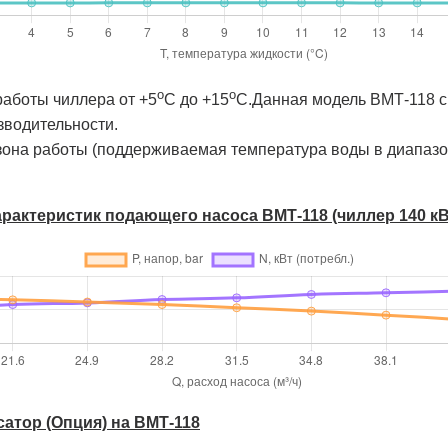
о
о
работы чиллера от +5
C до +15
C.Данная модель ВМТ-118 с
зводительности.
она работы (поддерживаемая температура воды в диапазон
характеристик подающего насоса ВМТ-118 (чиллер 140 кВ
сатор (Опция) на ВМТ-118