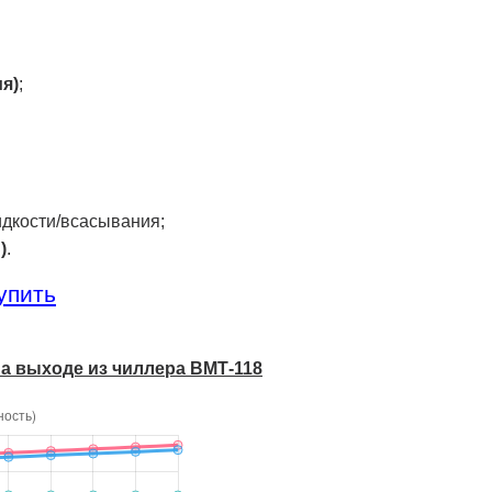
я)
;
идкости/всасывания;
)
.
упить
на выходе из чиллера ВМТ-118