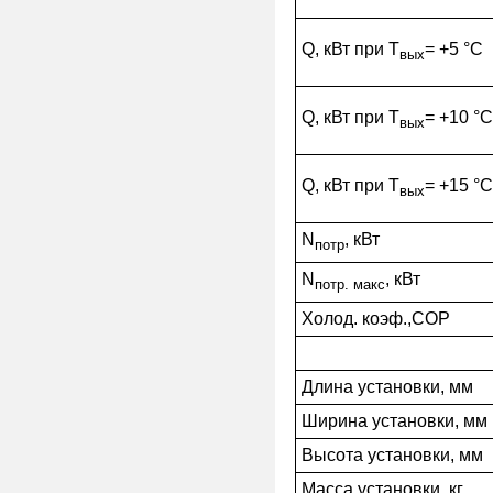
Q, кВт при Т
= +5 °С
вых
Q, кВт при Т
= +10 °С
вых
Q, кВт при Т
= +15 °С
вых
N
, кВт
потр
N
, кВт
потр. макс
Холод. коэф.,COP
Длина установки, мм
Ширина установки, мм
Высота установки, мм
Масса установки, кг