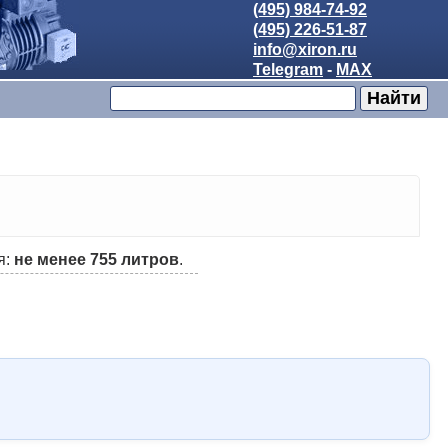
(495) 984-74-92
(495) 226-51-87
info@xiron.ru
Telegram
-
MAX
я:
не менее 755 литров
.