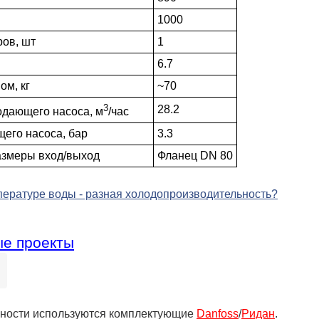
1000
ров, шт
1
6.7
ом, кг
~70
3
28.2
одающего насоса, м
/час
его насоса, бар
3.3
азмеры вход/выход
Фланец DN 80
ературе воды - разная холодо­производительность?
е проекты
жности используются комплектующие
Danfoss
/
Ридан
.