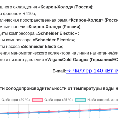
ушного охлаждения
«Ксирон-Холод» (Россия)
;
ка фреоном R410a;
ллическая пространственная рама
«Ксирон-Холод» (Росси
емные панели
«Ксирон-Холод» (Россия)
;
щиты компрессора
«Schneider Electric»
;
иты компрессора
«Schneider Electric»
;
иты насоса
«Schneider Electric»
;
ения манометрического коллектора на линии нагнетания/ж
го и низкого давления
«Wigam/Cold-Gauge» (Германия/ЕС
⇒ Чиллер 140 кВт к
E-mail:
сти холодо­производительности от температуры воды 