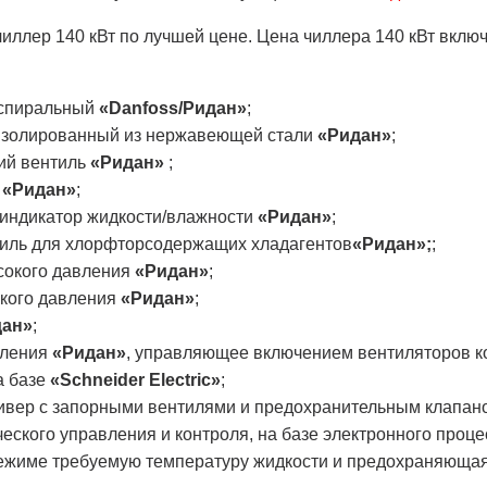
иллер 140 кВт по лучшей цене. Цена чиллера 140 кВт вклю
 спиральный
«Danfoss/Ридан»
;
изолированный из нержавеющей стали
«Ридан»
;
ий вентиль
«Ридан»
;
ь
«Ридан»
;
 индикатор жидкости/влажности
«Ридан»
;
иль для хлорфторсодержащих хладагентов
«Ридан»;
;
сокого давления
«Ридан»
;
зкого давления
«Ридан»
;
дан»
;
вления
«Ридан»
, управляющее включением вентиляторов к
а базе
«Schneider Electric»
;
ивер с запорными вентилями и предохранительным клапа
еского управления и контроля, на базе электронного проц
ежиме требуемую температуру жидкости и предохраняющая