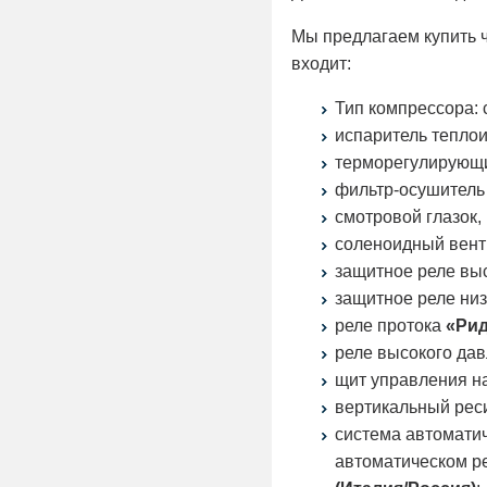
Мы предлагаем купить ч
входит:
Тип компрессора:
испаритель тепло
терморегулирующ
фильтр-осушител
смотровой глазок,
соленоидный вент
защитное реле вы
защитное реле ни
реле протока
«Ри
реле высокого да
щит управления н
вертикальный рес
система автоматич
автоматическом р