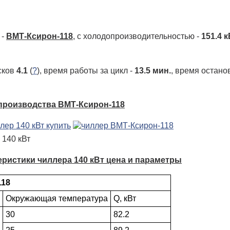
 -
ВМТ-Ксирон-118
, с холодо­производительностью -
151.4 к
сков
4.1
(
?
), время работы за цикл -
13.5 мин.
, время остано
 производства ВМТ-Ксирон-118
140 кВт
теристики чиллера 140 кВт цена и параметры
118
Окружающая температура
Q, кВт
30
82.2