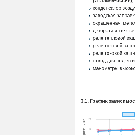
(Италия/Россия)
;
конденсатор возд
заводская заправ
окрашенная, мета
декоративные съ
реле тепловой за
реле токовой защ
реле токовой защ
отвод для подключ
манометры высоко
3.1. График зависимо