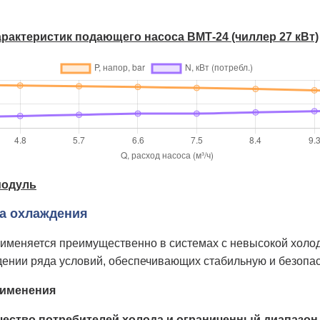
характеристик подающего насоса ВМТ-24 (чиллер 27 кВт)
модуль
а охлаждения
именяется преимущественно в системах с невысокой хол
ении ряда условий, обеспечивающих стабильную и безопас
рименения
ество потребителей холода и ограниченный диапазон 