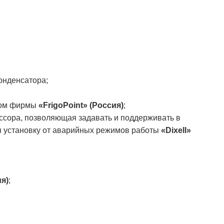
онденсатора;
ном фирмы
«FrigoPoint» (Россия)
;
ессора, позволяющая задавать и поддерживать в
 установку от аварийных режимов работы
«Dixell»
я)
;