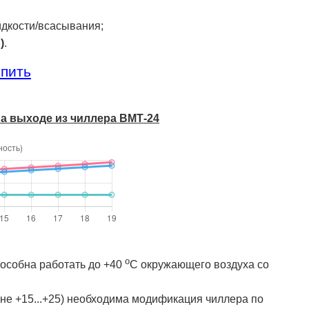
идкости/всасывания;
)
.
упить
на выходе из чиллера ВМТ-24
о
особна работать до +40
C окружающего воздуха со
е +15...+25) необходима модификация чиллера по