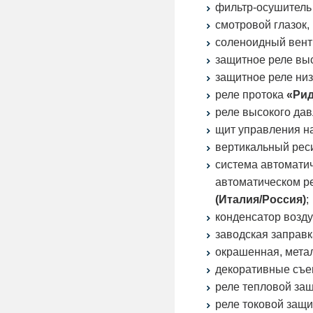
фильтр-осушител
смотровой глазок,
соленоидный вент
защитное реле вы
защитное реле ни
реле протока
«Ри
реле высокого да
щит управления н
вертикальный рес
система автоматич
автоматическом р
(Италия/Россия)
;
конденсатор возд
заводская заправ
окрашенная, мета
декоративные съ
реле тепловой за
реле токовой защ