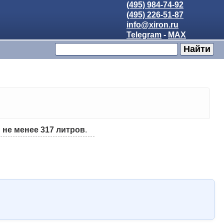
(495) 984-74-92
(495) 226-51-87
info@xiron.ru
Telegram
-
MAX
:
не менее 317 литров
.