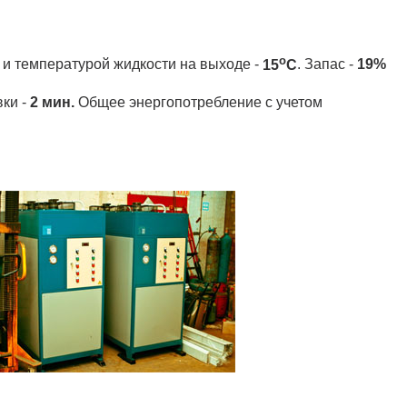
о
и температурой жидкости на выходе -
15
С
. Запас -
19%
вки -
2 мин.
Общее энергопотребление с учетом