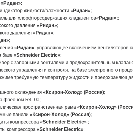
ь
«Ридан»
;
 индикатор жидкости/влажности
«Ридан»
;
иль для хлорфторсодержащих хладагентов
«Ридан»;
;
сокого давления
«Ридан»
;
зкого давления
«Ридан»
;
дан»
;
вления
«Ридан»
, управляющее включением вентиляторов к
а базе
«Schneider Electric»
;
ивер с запорными вентилями и предохранительным клапа
еского управления и контроля, на базе электронного проц
ежиме требуемую температуру жидкости и предохраняющая
ушного охлаждения
«Ксирон-Холод» (Россия)
;
ка фреоном R410a;
ллическая пространственная рама
«Ксирон-Холод» (Росси
емные панели
«Ксирон-Холод» (Россия)
;
щиты компрессора
«Schneider Electric»
;
иты компрессора
«Schneider Electric»
;