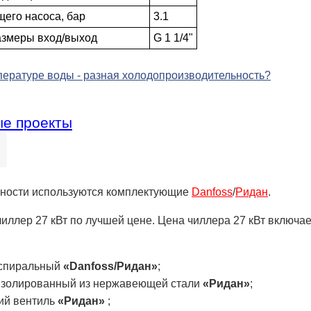
его насоса, бар
3.1
азмеры вход/выход
G 1 1/4"
ературе воды - разная холодо­производительность?
е проекты
жности используются комплектующие
Danfoss
/
Ридан
.
иллер 27 кВт по лучшей цене. Цена чиллера 27 кВт включа
 спиральный
«Danfoss/Ридан»
;
изолированный из нержавеющей стали
«Ридан»
;
ий вентиль
«Ридан»
;