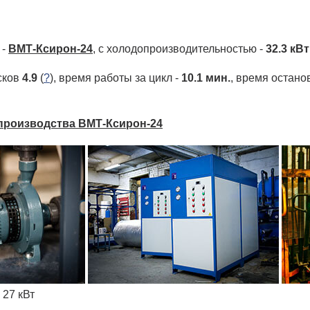
 -
ВМТ-Ксирон-24
, с холодо­производительностью -
32.3 кВт
сков
4.9
(
?
), время работы за цикл -
10.1 мин.
, время остано
 производства ВМТ-Ксирон-24
27 кВт