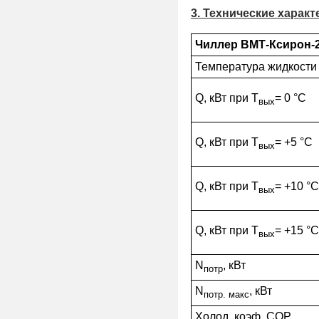
3. Технические харак
Чиллер ВМТ-Ксирон-
Температура жидкости
Q, кВт при Т
= 0 °С
вых
Q, кВт при Т
= +5 °С
вых
Q, кВт при Т
= +10 °С
вых
Q, кВт при Т
= +15 °С
вых
N
, кВт
потр
N
, кВт
потр. макс
Холод. коэф.,COP