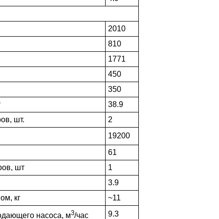
2010
810
1771
450
350
т
38.9
ов, шт.
2
19200
61
ров, шт
1
3.9
ом, кг
~11
3
9.3
одающего насоса, м
/час