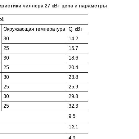
теристики чиллера 27 кВт цена и параметры
24
Окружающая температура
Q, кВт
30
14.2
25
15.7
30
18.6
25
20.4
30
23.8
25
25.9
30
29.8
25
32.3
9.5
12.1
4.9