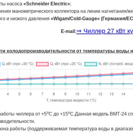
иты насоса
«Schneider Electric»
;
ения манометрического коллектора на линии нагнетания/ж
го и низкого давления
«Wigam/Cold-Gauge» (Германия/ЕС
⇒ Чиллер 27 кВт к
E-mail:
сти холодо­производительности от температуры воды 
о
о
работы чиллера от +5
C до +15
C.Данная модель ВМТ-24 сп
зводительности.
она работы (поддерживаемая температура воды в диапазон