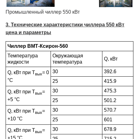
Промышленный чиллер 550 кВт
3. Технические характеристики чиллера 550 кВт
цена и параметры
Чиллер ВМТ-Ксирон-560
Температура
Окружающая
Q, кВт
жидкости
температура
30
392.6
Q, кВт при Т
= 0
вых
°С
25
415.9
30
475.3
Q, кВт при Т
=
вых
+5 °С
25
501.2
30
570.7
Q, кВт при Т
=
вых
+10 °С
25
601
30
678.9
Q, кВт при Т
=
вых
+15 °С
25
715.2