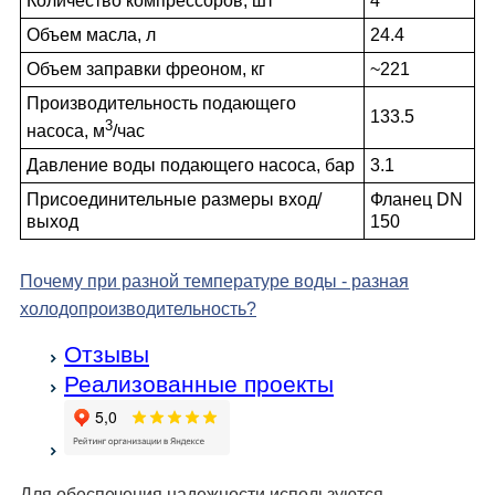
Количество компрессоров, шт
4
Объем масла, л
24.4
Объем заправки фреоном, кг
~221
Производительность подающего
133.5
3
насоса, м
/час
Давление воды подающего насоса, бар
3.1
Присоединительные размеры вход/
Фланец DN
выход
150
Почему при разной температуре воды - разная
холодо­производительность?
Отзывы
Реализованные проекты
Для обеспечения надежности используются