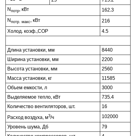
N
, кВт
162.3
потр
N
, кВт
216
потр. макс
Холод. коэф.,COP
4.5
Длина установки, мм
8440
Ширина установки, мм
2200
Высота установки, мм
2560
Масса установки, кг
11585
Объем емкости, л
3000
Выделяемое тепло, кВт
735.4
Количество вентиляторов, шт.
16
3
102000
Расход воздуха, м
/ч
Уровень шума, Дб
79