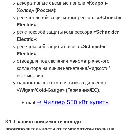
декоративные съемные панели
«Ксирон-
Холод» (Россия)
;
реле тепловой защиты компрессора
«Schneider
Electric»
;
реле токовой защиты компрессора
«Schneider
Electric»
;
реле токовой защиты насоса
«Schneider
Electric»
;
отвод для подключения манометрического
коллектора на линии нагнетания/жидкости/
всасывания;
манометры высокого и низкого давления
«Wigam/Cold-Gauge» (Германия/ЕС)
.
⇒ Чиллер 550 кВт купить
E-mail:
3.1. График зависимости холодо­
производительности от температуры воды на