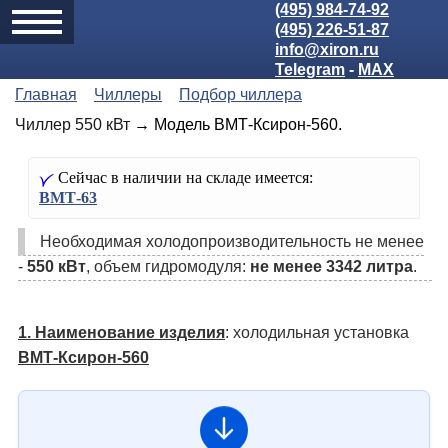
(495) 984-74-92
(495) 226-51-87
info@xiron.ru
Telegram
-
MAX
Главная
Чиллеры
Подбор чиллера
Чиллер 550 кВт
→ Модель ВМТ-Ксирон-560.
Сейчас в наличии на складе имеется:
ВМТ-63
Необходимая холодо­производительность не менее
-
550 кВт
, объем гидромодуля:
не менее 3342 литра
.
1. Наименование изделия
: холодильная установка
ВМТ-Ксирон-560