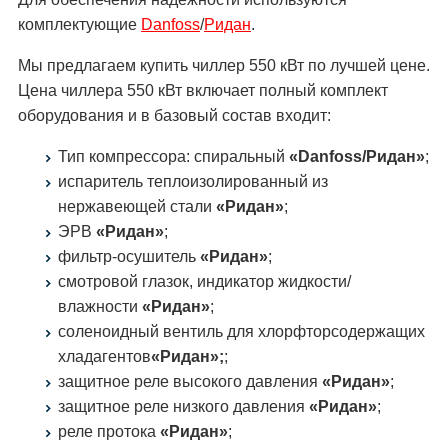
комплектующие
Danfoss
/
Ридан
.
Мы предлагаем купить чиллер 550 кВт по лучшей цене.
Цена чиллера 550 кВт включает полный комплект
оборудования и в базовый состав входит:
Тип компрессора: спиральный
«Danfoss/Ридан»
;
испаритель теплоизолированный из
нержавеющей стали
«Ридан»
;
ЭРВ
«Ридан»
;
фильтр-осушитель
«Ридан»
;
смотровой глазок, индикатор жидкости/
влажности
«Ридан»
;
соленоидный вентиль для хлорфторсодержащих
хладагентов
«Ридан»;
;
защитное реле высокого давления
«Ридан»
;
защитное реле низкого давления
«Ридан»
;
реле протока
«Ридан»
;