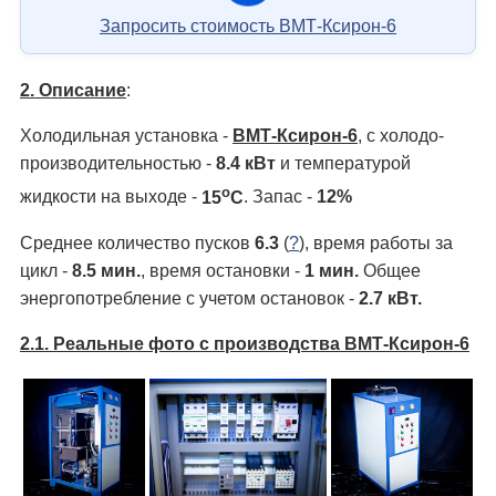
Запросить стоимость ВМТ-Ксирон-6
2. Описание
:
Холодильная установка -
ВМТ-Ксирон-6
, с холодо­
производительностью -
8.4 кВт
и температурой
о
жидкости на выходе -
15
С
. Запас -
12%
Среднее количество пусков
6.3
(
?
), время работы за
цикл -
8.5 мин.
, время остановки -
1 мин.
Общее
энергопотребление с учетом остановок -
2.7 кВт.
2.1. Реальные фото с производства ВМТ-Ксирон-6