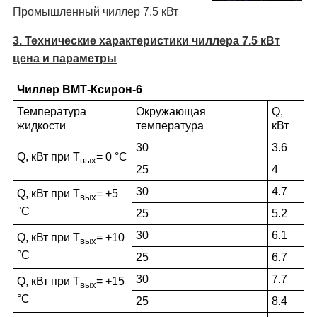
Промышленный чиллер 7.5 кВт
3. Технические характеристики чиллера 7.5 кВт
цена и параметры
Чиллер ВМТ-Ксирон-6
Температура
Окружающая
Q,
жидкости
температура
кВт
30
3.6
Q, кВт при Т
= 0 °С
вых
25
4
30
4.7
Q, кВт при Т
= +5
вых
°С
25
5.2
30
6.1
Q, кВт при Т
= +10
вых
°С
25
6.7
30
7.7
Q, кВт при Т
= +15
вых
°С
25
8.4