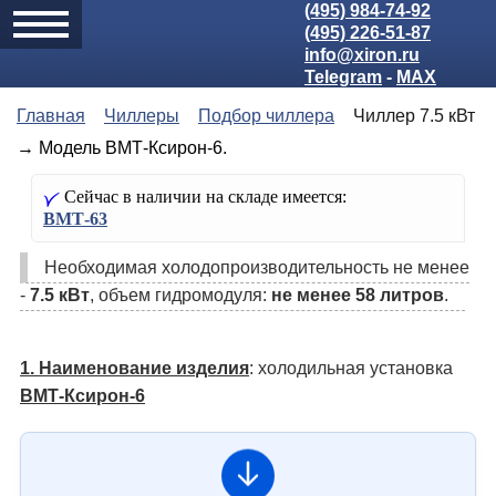
(495) 984-74-92
(495) 226-51-87
info@xiron.ru
Telegram
-
MAX
Главная
Чиллеры
Подбор чиллера
Чиллер 7.5 кВт
→ Модель ВМТ-Ксирон-6.
Сейчас в наличии на складе имеется:
ВМТ-63
Необходимая холодо­производительность не менее
-
7.5 кВт
, объем гидромодуля:
не менее 58 литров
.
1. Наименование изделия
: холодильная установка
ВМТ-Ксирон-6