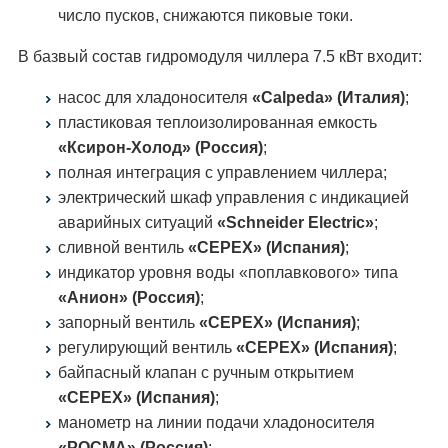
число пусков, снижаются пиковые токи.
В базвый состав гидромодуля чиллера 7.5 кВт входит:
насос для хладоносителя
«Calpeda» (Италия)
;
пластиковая теплоизолированная емкость
«Ксирон-Холод» (Россия)
;
полная интеграция с управлением чиллера;
электрический шкаф управления с индикацией
аварийных ситуаций
«Schneider Electric»
;
сливной вентиль
«CEPEX» (Испания)
;
индикатор уровня воды «поплавкового» типа
«Анион» (Россия)
;
запорный вентиль
«CEPEX» (Испания)
;
регулирующий вентиль
«CEPEX» (Испания)
;
байпасный клапан с ручным открытием
«CEPEX» (Испания)
;
манометр на линии подачи хладоносителя
«РОСМА» (Россия)
;