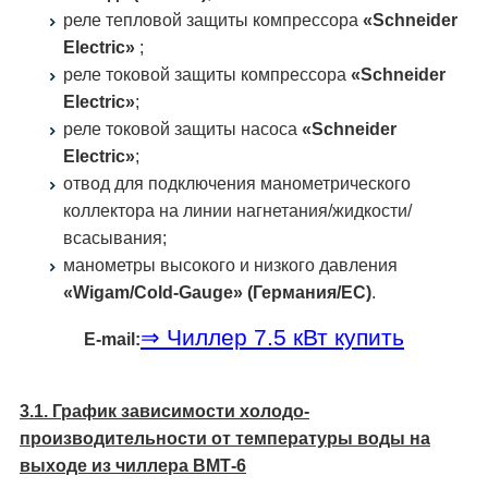
реле тепловой защиты компрессора
«Schneider
Electric»
;
реле токовой защиты компрессора
«Schneider
Electric»
;
реле токовой защиты насоса
«Schneider
Electric»
;
отвод для подключения манометрического
коллектора на линии нагнетания/жидкости/
всасывания;
манометры высокого и низкого давления
«Wigam/Cold-Gauge» (Германия/ЕС)
.
⇒ Чиллер 7.5 кВт купить
E-mail:
3.1. График зависимости холодо­
производительности от температуры воды на
выходе из чиллера ВМТ-6