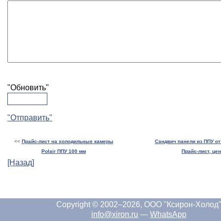
"Обновить"
"Отправить"
<<
Прайс-лист на холодильные камеры
Сэндвич панели из ППУ от
Polair ППУ 100 мм
Прайс-лист, це
[Назад]
Copyright © 2002–2026, ООО "Ксирон-Холод
info@xiron.ru
—
WhatsApp