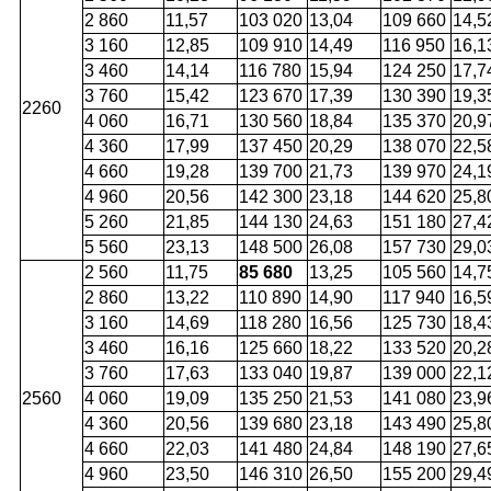
2 860
11,57
103 020
13,04
109 660
14,5
3 160
12,85
109 910
14,49
116 950
16,1
3 460
14,14
116 780
15,94
124 250
17,7
3 760
15,42
123 670
17,39
130 390
19,3
2260
4 060
16,71
130 560
18,84
135 370
20,9
4 360
17,99
137 450
20,29
138 070
22,5
4 660
19,28
139 700
21,73
139 970
24,1
4 960
20,56
142 300
23,18
144 620
25,8
5 260
21,85
144 130
24,63
151 180
27,4
5 560
23,13
148 500
26,08
157 730
29,0
2 560
11,75
85 680
13,25
105 560
14,7
2 860
13,22
110 890
14,90
117 940
16,5
3 160
14,69
118 280
16,56
125 730
18,4
3 460
16,16
125 660
18,22
133 520
20,2
3 760
17,63
133 040
19,87
139 000
22,1
2560
4 060
19,09
135 250
21,53
141 080
23,9
4 360
20,56
139 680
23,18
143 490
25,8
4 660
22,03
141 480
24,84
148 190
27,6
4 960
23,50
146 310
26,50
155 200
29,4