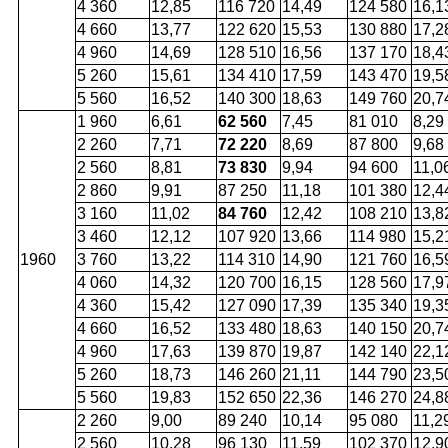
4 360
12,85
116 720
14,49
124 580
16,1
4 660
13,77
122 620
15,53
130 880
17,2
4 960
14,69
128 510
16,56
137 170
18,4
5 260
15,61
134 410
17,59
143 470
19,5
5 560
16,52
140 300
18,63
149 760
20,7
1 960
6,61
62 560
7,45
81 010
8,29
2 260
7,71
72 220
8,69
87 800
9,68
2 560
8,81
73 830
9,94
94 600
11,0
2 860
9,91
87 250
11,18
101 380
12,4
3 160
11,02
84 760
12,42
108 210
13,8
3 460
12,12
107 920
13,66
114 980
15,2
1960
3 760
13,22
114 310
14,90
121 760
16,5
4 060
14,32
120 700
16,15
128 560
17,9
4 360
15,42
127 090
17,39
135 340
19,3
4 660
16,52
133 480
18,63
140 150
20,7
4 960
17,63
139 870
19,87
142 140
22,1
5 260
18,73
146 260
21,11
144 790
23,5
5 560
19,83
152 650
22,36
146 270
24,8
2 260
9,00
89 240
10,14
95 080
11,2
2 560
10,28
96 130
11,59
102 370
12,9