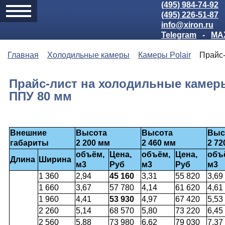
(495) 984-74-92
(495) 226-51-87
info@xiron.ru
Telegram
-
MA
Главная
Холодильные камеры
Камеры Polair
Прайс
Прайс-лист на холодильные камеры
ППУ 80 мм
Внешние
Высота
Высота
Выс
габариты
2 200 мм
2 460 мм
2 72
объём,
Цена,
объём,
Цена,
объ
Длина
Ширина
м3
Руб
м3
Руб
м3
1 360
2,94
45 160
3,31
55 820
3,69
1 660
3,67
57 780
4,14
61 620
4,61
1 960
4,41
53 930
4,97
67 420
5,53
2 260
5,14
68 570
5,80
73 220
6,45
2 560
5,88
73 980
6,62
79 030
7,37