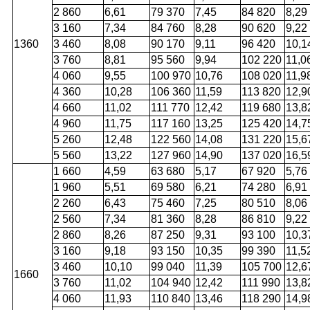
2 860
6,61
79 370
7,45
84 820
8,29
3 160
7,34
84 760
8,28
90 620
9,22
1360
3 460
8,08
90 170
9,11
96 420
10,1
3 760
8,81
95 560
9,94
102 220
11,0
4 060
9,55
100 970
10,76
108 020
11,9
4 360
10,28
106 360
11,59
113 820
12,9
4 660
11,02
111 770
12,42
119 680
13,8
4 960
11,75
117 160
13,25
125 420
14,7
5 260
12,48
122 560
14,08
131 220
15,6
5 560
13,22
127 960
14,90
137 020
16,5
1 660
4,59
63 680
5,17
67 920
5,76
1 960
5,51
69 580
6,21
74 280
6,91
2 260
6,43
75 460
7,25
80 510
8,06
2 560
7,34
81 360
8,28
86 810
9,22
2 860
8,26
87 250
9,31
93 100
10,3
3 160
9,18
93 150
10,35
99 390
11,5
3 460
10,10
99 040
11,39
105 700
12,6
1660
3 760
11,02
104 940
12,42
111 990
13,8
4 060
11,93
110 840
13,46
118 290
14,9