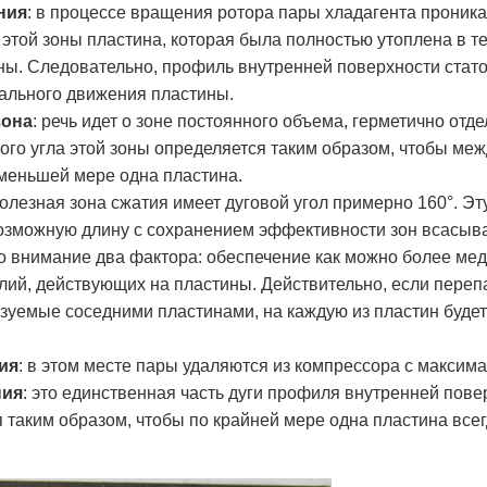
ния
: в процессе вращения ротора пары хладагента проника
этой зоны пластина, которая была полностью утоплена в те
оны. Следовательно, профиль внутренней поверхности стат
ального движения пластины.
зона
: речь идет о зоне постоянного объема, герметично от
ого угла этой зоны определяется таким образом, чтобы ме
меньшей мере одна пластина.
полезная зона сжатия имеет дуговой угол примерно 160°. Э
озможную длину с сохранением эффективности зон всасыва
 внимание два фактора: обеспечение как можно более медл
лий, действующих на пластины. Действительно, если переп
азуемые соседними пластинами, на каждую из пластин буде
ия
: в этом месте пары удаляются из компрессора с макси
ния
: это единственная часть дуги профиля внутренней пов
 таким образом, чтобы по крайней мере одна пластина всег