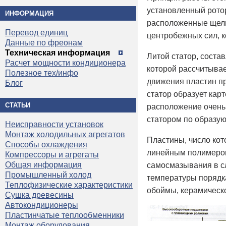
установленный рото
ИНФОРМАЦИЯ
расположенные щели 
Перевод единиц
центробежных сил, 
Данные по фреонам
Техническая информация
Литой статор, соста
Расчет мощности кондиционера
которой рассчитывае
Полезное тех/инфо
движения пластин пр
Блог
статор образует карт
СТАТЬИ
расположение очень 
статором по образую
Неисправности установок
Монтаж холодильных агрегатов
Пластины, число кот
Способы охлаждения
линейным полимером
Компрессоры и агрегаты
Общая информация
самосмазывания в с
Промышленный холод
температуры порядка
Теплофизические характеристики
обоймы, керамическ
Сушка древесины
Автокондиционеры
Пластинчатые теплообменники
Монтаж оборудования