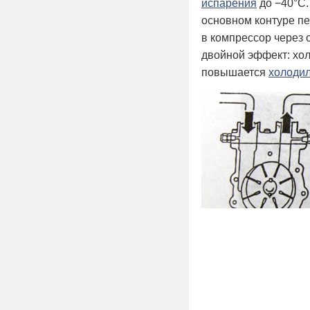
испарения
до −40°С.
основном контуре пе
в компрессор через 
двойной эффект: хол
повышается
холоди