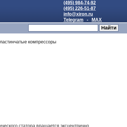
(495) 984-74-92
(495) 226-51-87
info@xiron.ru
Telegram
-
MAX
ластинчатые компрессоры
ического статора вращается эксцентрично