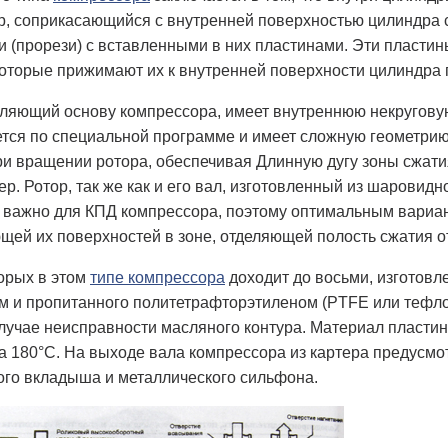
р, соприкасающийся с внутренней поверхностью цилиндра 
(прорези) с вставленными в них пластинами. Эти пластины
которые прижимают их к внутренней поверхности цилиндра 
вляющий основу компрессора, имеет внутреннюю некругову
тся по специальной программе и имеет сложную геометрию
и вращении ротора, обеспечивая Длинную дугу зоны сжати
ер. Ротор, так же как и его вал, изготовленный из шаровид
важно для КПД компрессора, поэтому оптимальным вариант
щей их поверхностей в зоне, отделяющей полость сжатия 
орых в этом
типе компрессора
доходит до восьми, изготовл
 и пропитанного политетрафторэтиленом (PTFE или тефлон
лучае неисправности масляного контура. Материал пласти
 180°С. На выходе вала компрессора из картера предусмот
ого вкладыша и металлического сильфона.