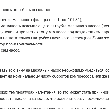
ению может быть несколько:
рение масляного фильтра (поз.1 рис.101.31);
метичность всасывающего патрубка масляного насоса (поз.
динения и привести к тому, что насос под воздействием пар
 в нагнетательном патрубке масляного насоса (поз.3) или ж
тор производительности;
 сам насос.
вать всю вину на масляный насос необходимо убедиться, с
чает ли номинальному числу оборотов компрессора или же 
соких температурах нагнетания, то это может стать причино
ровать масло на качество, что исключит сразу несколько в
ме, но реле контроля давления масла все равно срабатыва