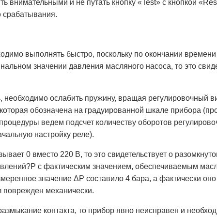
ть внимательными и не путать кнопку «Test» с кнопкой «Re
о срабатывания.
одимо выполнять быстро, поскольку по окончании времени з
нальном значении давления масляного насоса, то это свиде
, необходимо ослабить пружину, вращая регулировочный вин
которая обозначена на градуированной шкале прибора (про
роцедуры ведем подсчет количеству оборотов регулировоч
чальную настройку реле).
ывает 0 вместо 220 В, то это свидетельствует о разомкнуто
авлений?P с фактическим значением, обеспечиваемым масля
меренное значение ΔP составило 4 бара, а фактически оно 
л поврежден механически.
азмыкание контакта, то прибор явно неисправен и необход