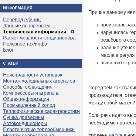
ИНФОРМАЦИЯ
Причин данному явл
Перевод единиц
произошло засо
Данные по фреонам
Техническая информация
нарушилась гер
Расчет мощности кондиционера
резьбового сое
Полезное тех/инфо
наличие утечек
Блог
масла в регуля
вышел из строя
СТАТЬИ
Неисправности установок
Монтаж холодильных агрегатов
Способы охлаждения
Перед тем как свали
Компрессоры и агрегаты
производителя, отве
Общая информация
между собой масел?
Промышленный холод
Теплофизические характеристики
Если речь идет о вы
Сушка древесины
необходимо протести
Автокондиционеры
Пластинчатые теплообменники
Уровень
масла
в нор
Монтаж оборудования