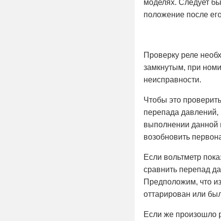
моделях. Следует бы
положение после ег
Проверку реле необх
замкнутым, при номи
неисправности.
Чтобы это проверить
перепада давлений, 
выполнении данной п
возобновить первона
Если вольтметр показ
сравнить перепад д
Предположим, что из
оттарирован или бы
Если же произошло р