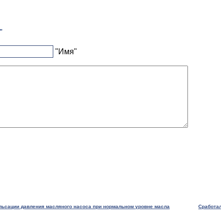
"
"Имя"
льсации давления масляного насоса при нормальном уровне масла
Сработал