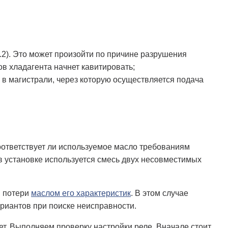
2). Это может произойти по причине разрушения
ов хладагента начнет кавитировать;
е в магистрали, через которую осуществляется подача
оответствует ли используемое масло требованиям
в установке используется смесь двух несовместимых
й потери
маслом его характеристик
. В этом случае
ариантов при поиске неисправности.
ет. Выполняем проверку настройки реле. Вначале стоит