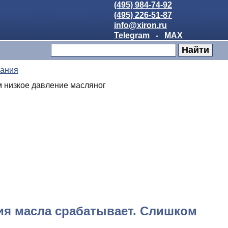
(495) 984-74-92
(495) 226-51-87
info@xiron.ru
Telegram
-
MAX
вания
м низкое давление масляног
ния масла срабатывает. Слишком