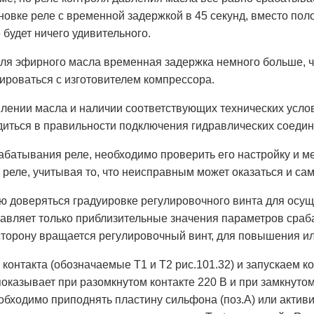
тановке реле с временной задержкой в 45 секунд, вместо по
 будет ничего удивительного.
для эфирного масла временная задержка немного больше, 
ироваться с изготовителем компрессора.
ении масла и наличии соответствующих технических услови
иться в правильности подключения гидравлических соедин
батывания реле, необходимо проверить его настройку и ме
 реле, учитывая то, что неисправным может оказаться и сам
ю доверяться градуировке регулировочного винта для осу
авляет только приблизительные значения параметров сраб
сторону вращается регулировочный винт, для повышения и
онтакта (обозначаемые Т1 и Т2 рис.101.32) и запускаем к
показывает при разомкнутом контакте 220 В и при замкнуто
еобходимо приподнять пластину сильфона (поз.А) или активи