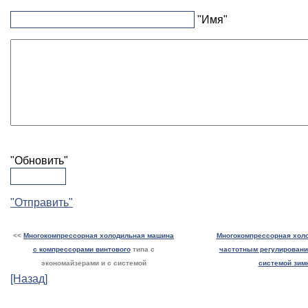
"Имя"
"Обновить"
"Отправить"
<<
Многокомпрессорная холодильная машина
Многокомпрессорная хол
с
компрессорами винтового
типа с
частотным регулировани
экономайзерами и с системой
системой зим
[Назад]