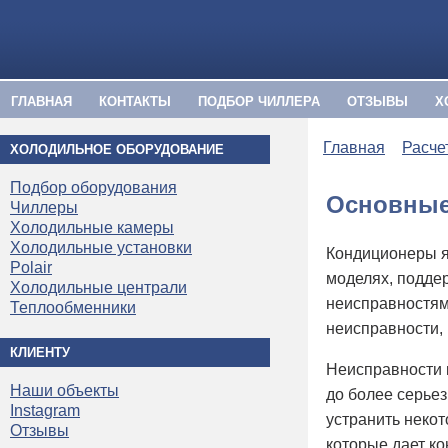
ГЛАВНАЯ
КОНТАКТЫ
ПОДБОР ЧИЛЛЕРА
ОТЗЫВЫ
Х
Главная
Расче
ХОЛОДИЛЬНОЕ ОБОРУДОВАНИЕ
Подбор оборудования
Основные
Чиллеры
Холодильные камеры
Холодильные установки
Кондиционеры я
Polair
моделях, подде
Холодильные централи
неисправностям
Теплообменники
неисправности, 
КЛИЕНТУ
Неисправности 
Наши объекты
до более серье
Instagram
устранить некот
Отзывы
которые дает к