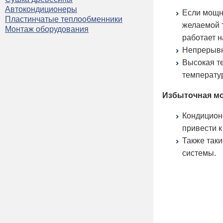
Автокондиционеры
Если мощн
Пластинчатые теплообменники
желаемой т
Монтаж оборудования
работает н
Непрерывна
Высокая т
температур
Избыточная м
Кондицион
привести 
Также таки
системы.