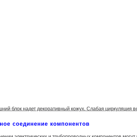
ний блок надет декоративный кожух. Слабая циркуляция в
ное соединение компонентов
нении электрических и трубопроводных компонентов могут п