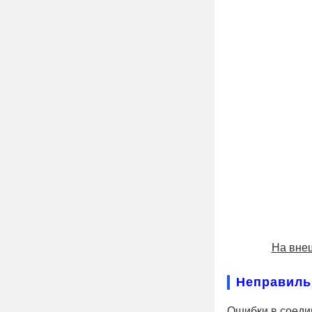
На внеш
Неправиль
Ошибки в соеди