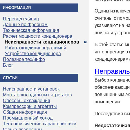
ИНФОРМАЦИЯ
Одним из ключе
считаны с помо
Перевод единиц
Данные по фреонам
указывают на н
Техническая информация
поиска и устран
Расчет мощности кондиционера
Неисправности кондиционеров
В этой статье м
Работа кондиционера зимой
интерпретацию к
Устройство кондиционера
кондиционерами
Полезное тех/инфо
Блог
Неправиль
СТАТЬИ
Выбор кондицио
обеспечивающим
Неисправности установок
повышенным экс
Монтаж холодильных агрегатов
Способы охлаждения
помещении.
Компрессоры и агрегаты
Общая информация
Последствия вы
Промышленный холод
Теплофизические характеристики
Недостаточная
Сушка древесины