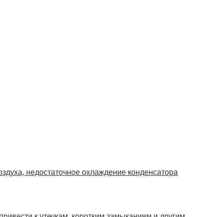
оздуха, недостаточное охлаждение конденсатора
ривести к утечкам, коротким замыканиям и другим