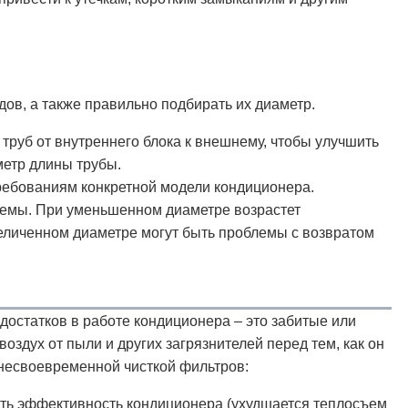
в, а также правильно подбирать их диаметр.
труб от внутреннего блока к внешнему, чтобы улучшить
метр длины трубы.
требованиям конкретной модели кондиционера.
темы. При уменьшенном диаметре возрастет
величенном диаметре могут быть проблемы с возвратом
достатков в работе кондиционера – это забитые или
здух от пыли и других загрязнителей перед тем, как он
 несвоевременной чисткой фильтров:
ить эффективность кондиционера (ухудшается теплосъем