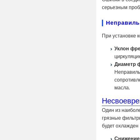
серьезным проб
Неправиль
При установке 
Уклон фр
циркуляцию
Диаметр 
Неправиль
сопротивле
масла.
Несвоевре
Один из наиболе
грязные фильтры
будет охлажден
Снижение