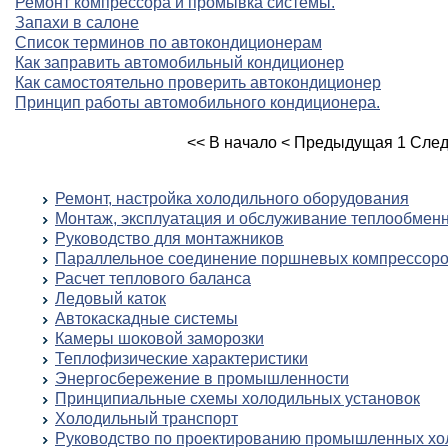
Ремонт компрессора и промывка системы.
Запахи в салоне
Список терминов по автокондиционерам
Как заправить автомобильный кондиционер
Как самостоятельно проверить автокондиционер
Принцип работы автомобильного кондиционера.
<< В начало
< Предыдущая
1
След
Ремонт, настройка холодильного оборудования
Монтаж, эксплуатация и обслуживание теплообмен
Руководство для монтажников
Параллельное соединение поршневых компрессоро
Расчет теплового баланса
Ледовый каток
Автокаскадные системы
Камеры шоковой заморозки
Теплофизические характеристики
Энергосбережение в промышленности
Принципиальные схемы холодильных установок
Холодильный транспорт
Руководство по проектированию промышленных хо