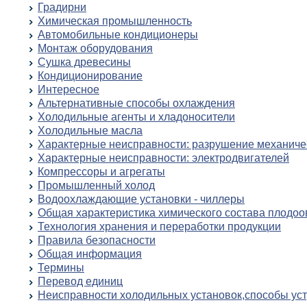
Градирни
Химическая промышленность
Автомобильные кондиционеры
Монтаж оборудования
Сушка древесины
Кондиционирование
Интересное
Альтернативные способы охлаждения
Холодильные агенты и хладоносители
Холодильные масла
Характерные неисправности: разрушение механиче
Характерные неисправности: электродвигателей
Компрессоры и агрегаты
Промышленный холод
Водоохлаждающие установки - чиллеры
Общая характеристика химического состава плодо
Технология хранения и переработки продукции
Правила безопасности
Общая информация
Термины
Перевод единиц
Неисправности холодильных установок,способы ус