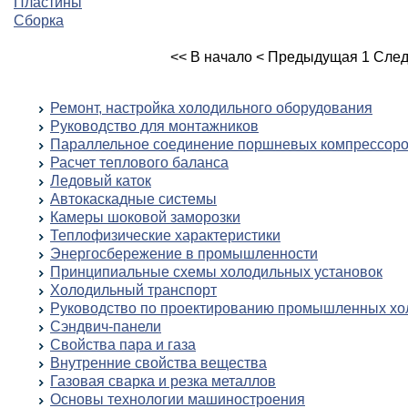
Пластины
Сборка
<< В начало
< Предыдущая
1
След
Ремонт, настройка холодильного оборудования
Руководство для монтажников
Параллельное соединение поршневых компрессоро
Расчет теплового баланса
Ледовый каток
Автокаскадные системы
Камеры шоковой заморозки
Теплофизические характеристики
Энергосбережение в промышленности
Принципиальные схемы холодильных установок
Холодильный транспорт
Руководство по проектированию промышленных хо
Сэндвич-панели
Свойства пара и газа
Внутренние свойства вещества
Газовая сварка и резка металлов
Основы технологии машиностроения