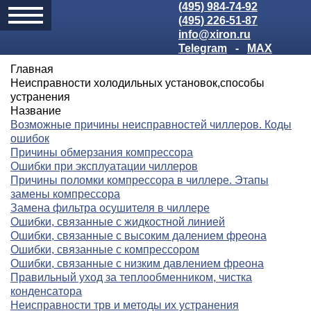
(495) 984-74-92
(495) 226-51-87
info@xiron.ru
Telegram
-
MAX
Главная
Неисправности холодильных установок,способы
устранения
Название
Возможные причины неисправностей чиллеров. Коды
ошибок
Причины обмерзания компрессора
Ошибки при эксплуатации чиллеров
Причины поломки компрессора в чиллере. Этапы
замены компрессора
Замена фильтра осушителя в чиллере
Ошибки, связанные с жидкостной линией
Ошибки, связанные с высоким далением фреона
Ошибки, связанные с компрессором
Ошибки, связанные с низким давлением фреона
Правильный уход за теплообменником, чистка
конденсатора
Неисправности трв и методы их устранения