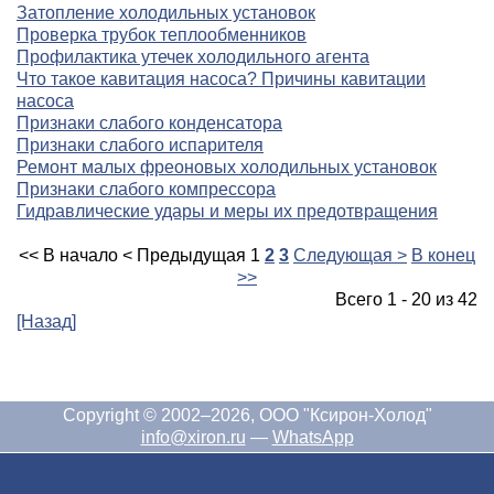
Затопление холодильных установок
Проверка трубок теплообменников
Профилактика утечек холодильного агента
Что такое кавитация насоса? Причины кавитации
насоса
Признаки слабого конденсатора
Признаки слабого испарителя
Ремонт малых фреоновых холодильных установок
Признаки слабого компрессора
Гидравлические удары и меры их предотвращения
<< В начало
< Предыдущая
1
2
3
Следующая >
В конец
>>
Всего 1 - 20 из 42
[Назад]
Copyright © 2002–2026, ООО "Ксирон-Холод"
info@xiron.ru
—
WhatsApp