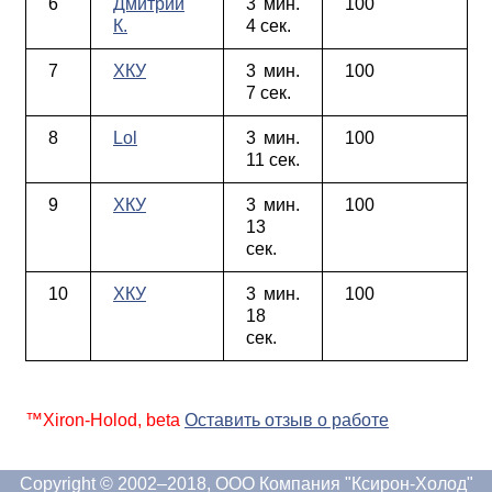
6
Дмитрий
3 мин.
100
К.
4 сек.
7
ХКУ
3 мин.
100
7 сек.
8
Lol
3 мин.
100
11 сек.
9
ХКУ
3 мин.
100
13
сек.
10
ХКУ
3 мин.
100
18
сек.
™Xiron-Holod, beta
Оставить отзыв о работе
Copyright © 2002–2018, ООО Компания "Ксирон-Холод"